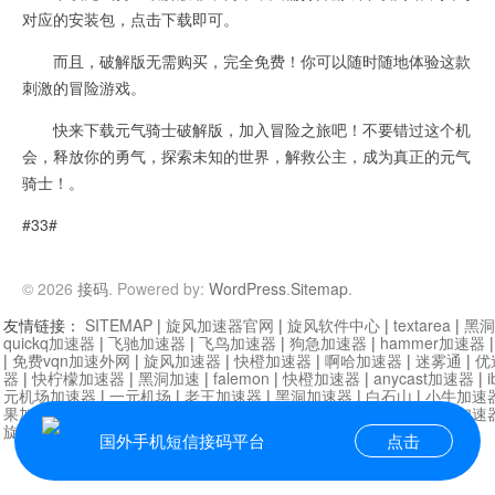
对应的安装包，点击下载即可。
而且，破解版无需购买，完全免费！你可以随时随地体验这款
刺激的冒险游戏。
快来下载元气骑士破解版，加入冒险之旅吧！不要错过这个机
会，释放你的勇气，探索未知的世界，解救公主，成为真正的元气
骑士！。
#33#
© 2026
接码
. Powered by:
WordPress
.
Sitemap
.
友情链接：
SITEMAP
|
旋风加速器官网
|
旋风软件中心
|
textarea
|
黑洞
quickq加速器
|
飞驰加速器
|
飞鸟加速器
|
狗急加速器
|
hammer加速器
|
免费vqn加速外网
|
旋风加速器
|
快橙加速器
|
啊哈加速器
|
迷雾通
|
优
器
|
快柠檬加速器
|
黑洞加速
|
falemon
|
快橙加速器
|
anycast加速器
|
i
元机场加速器
|
一元机场
|
老王加速器
|
黑洞加速器
|
白石山
|
小牛加速
果加速器
|
黑洞加速
|
银河加速器
|
猎豹加速器
|
海鸥加速器
|
芒果加速
旋风加速器度器
|
讯狗加速器
|
讯狗VPN
国外手机短信接码平台
点击