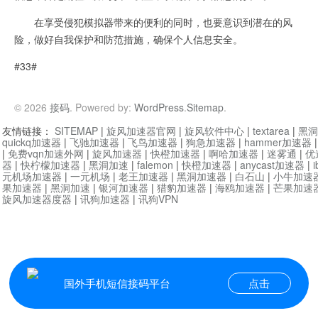
在享受侵犯模拟器带来的便利的同时，也要意识到潜在的风
险，做好自我保护和防范措施，确保个人信息安全。
#33#
© 2026
接码
. Powered by:
WordPress
.
Sitemap
.
友情链接：
SITEMAP
|
旋风加速器官网
|
旋风软件中心
|
textarea
|
黑洞
quickq加速器
|
飞驰加速器
|
飞鸟加速器
|
狗急加速器
|
hammer加速器
|
免费vqn加速外网
|
旋风加速器
|
快橙加速器
|
啊哈加速器
|
迷雾通
|
优
器
|
快柠檬加速器
|
黑洞加速
|
falemon
|
快橙加速器
|
anycast加速器
|
i
元机场加速器
|
一元机场
|
老王加速器
|
黑洞加速器
|
白石山
|
小牛加速
果加速器
|
黑洞加速
|
银河加速器
|
猎豹加速器
|
海鸥加速器
|
芒果加速
旋风加速器度器
|
讯狗加速器
|
讯狗VPN
国外手机短信接码平台
点击