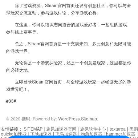
除了游戏资源，Steam官网首页还设有创意社区，你可以与全
球玩家交流互动，参与游戏讨论，分享游戏心得。
在这里，你可以结识志同道合的游戏爱好者，一起组队游戏、
参与线上赛事等。
总之，Steam官网首页是一个充满未知、多元创意和无限可能
的游戏世界。
无论你是一个游戏探险家，还是一个创意发现家，这里都是你
的必经之地。
立即登录Steam官网首页，与全球游戏玩家一起畅游无尽的游
戏世界吧！。
#33#
© 2026
接码
. Powered by:
WordPress
.
Sitemap
.
友情链接：
SITEMAP
|
旋风加速器官网
|
旋风软件中心
|
textarea
|
黑洞
quickq加速器
|
飞驰加速器
|
飞鸟加速器
|
狗急加速器
|
hammer加速器