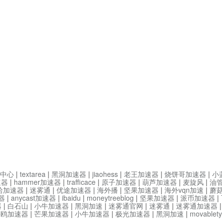
中心
|
textarea
|
黑洞加速器
|
jiaohess
|
老王加速器
|
烧饼哥加速器
|
小
速器
|
hammer加速器
|
trafficace
|
原子加速器
|
葫芦加速器
|
麦旋风
|
油
哈加速器
|
迷雾通
|
优途加速器
|
海外播
|
坚果加速器
|
海外vqn加速
|
蘑
器
|
anycast加速器
|
ibaidu
|
moneytreeblog
|
坚果加速器
|
派币加速器
|
器
|
白石山
|
小牛加速器
|
黑洞加速
|
迷雾通官网
|
迷雾通
|
迷雾通加速器
海鸥加速器
|
芒果加速器
|
小牛加速器
|
极光加速器
|
黑洞加速
|
movable