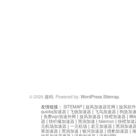
© 2026
接码
. Powered by:
WordPress
.
Sitemap
.
友情链接：
SITEMAP
|
旋风加速器官网
|
旋风软件
quickq加速器
|
飞驰加速器
|
飞鸟加速器
|
狗急加
|
免费vqn加速外网
|
旋风加速器
|
快橙加速器
|
啊
器
|
快柠檬加速器
|
黑洞加速
|
falemon
|
快橙加速
元机场加速器
|
一元机场
|
老王加速器
|
黑洞加速
果加速器
|
黑洞加速
|
银河加速器
|
猎豹加速器
|
旋风加速器度器
|
讯狗加速器
|
讯狗VPN