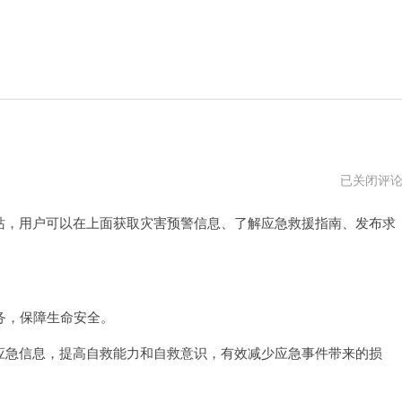
emergenc
已关闭评
的
形
网站，用户可以在上面获取灾害预警信息、了解应急救援指南、发布求
容
词
，保障生命安全。
取应急信息，提高自救能力和自救意识，有效减少应急事件带来的损