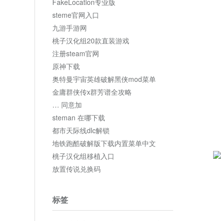
FakeLocation专业版
steme官网入口
九游手游网
桃子汉化组20款直装游戏
注册steam官网
原神下载
奥特曼宇宙英雄破解黑侠mod菜单
金庸群侠传x群芳谱全攻略
… 同意加
steman 在哪下载
都市天际线dlc解锁
地铁跑酷破解版下载内置菜单中文
桃子汉化组移植入口
放置传说兑换码
标签