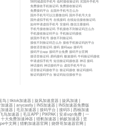
58同城虚拟手机号
临时接收验证码
买国外手机号
免费接收手机验证码
免费接收验证码
免费接码平台
去国外手机号怎么办
国外手机号可以注册微信吗
国外手机号大全
国外虚拟手机号
在线接码
在线短信接收验证码
如何申请虚拟手机号
安接码
微信注册接码
手机号接收验证码
手机接收不到验证码怎么办
手机接收验证码平台
手机验证码接收
拔国外手机号
接收不到验证码
接收不到验证码怎么办
接收手机验证码的平台
接收语音验证码
接码
接码app
接码号
接码平台app
接码平台免费
接码平台官网
接语音验证码
易码接码
极速接码
牛码验证码接收
申请虚拟手机号
短信验证码接收器
神话 接码
神话接码
神话接码平台
虚拟手机号平台
语音验证码接收平台
验证码接收
验证码接码
验证码接码平台
验证码短信接收平台
蓝鸟
|
tiktok加速器
|
旋风加速度器
|
旋风加速
|
管加速器
|
anycastly
|
INS加速器
|
INS加速器免费版
菇加速器
|
毛豆加速器
|
接码平台
|
接码S
|
西柚加速
飞鸟加速器
|
毛豆APP
|
PIKPAK
|
安卓vqn免费
|
一
|
十大免费加速神器
|
猎豹加速器
|
蚂蚁加速器
|
坚
type中文网
|
猎豹加速器官网
|
烧饼哥加速器官网
|