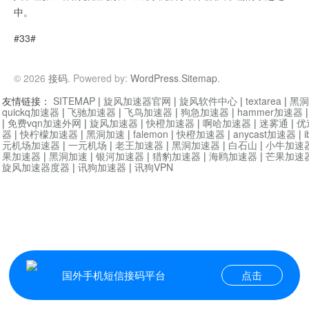
中。
#33#
© 2026
接码
. Powered by:
WordPress
.
Sitemap
.
友情链接：
SITEMAP
|
旋风加速器官网
|
旋风软件中心
|
textarea
|
黑洞
quickq加速器
|
飞驰加速器
|
飞鸟加速器
|
狗急加速器
|
hammer加速器
|
免费vqn加速外网
|
旋风加速器
|
快橙加速器
|
啊哈加速器
|
迷雾通
|
优
器
|
快柠檬加速器
|
黑洞加速
|
falemon
|
快橙加速器
|
anycast加速器
|
i
元机场加速器
|
一元机场
|
老王加速器
|
黑洞加速器
|
白石山
|
小牛加速
果加速器
|
黑洞加速
|
银河加速器
|
猎豹加速器
|
海鸥加速器
|
芒果加速
旋风加速器度器
|
讯狗加速器
|
讯狗VPN
国外手机短信接码平台
点击