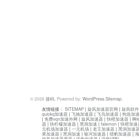
© 2026
接码
. Powered by:
WordPress
.
Sitemap
.
友情链接：
SITEMAP
|
旋风加速器官网
|
旋风软件
quickq加速器
|
飞驰加速器
|
飞鸟加速器
|
狗急加
|
免费vqn加速外网
|
旋风加速器
|
快橙加速器
|
啊
器
|
快柠檬加速器
|
黑洞加速
|
falemon
|
快橙加速
元机场加速器
|
一元机场
|
老王加速器
|
黑洞加速
果加速器
|
黑洞加速
|
银河加速器
|
猎豹加速器
|
旋风加速器度器
|
讯狗加速器
|
讯狗VPN