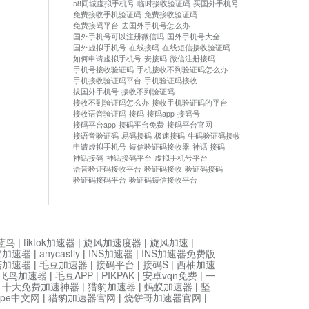
58同城虚拟手机号
临时接收验证码
买国外手机号
免费接收手机验证码
免费接收验证码
免费接码平台
去国外手机号怎么办
国外手机号可以注册微信吗
国外手机号大全
国外虚拟手机号
在线接码
在线短信接收验证码
如何申请虚拟手机号
安接码
微信注册接码
手机号接收验证码
手机接收不到验证码怎么办
手机接收验证码平台
手机验证码接收
拔国外手机号
接收不到验证码
接收不到验证码怎么办
接收手机验证码的平台
接收语音验证码
接码
接码app
接码号
接码平台app
接码平台免费
接码平台官网
接语音验证码
易码接码
极速接码
牛码验证码接收
申请虚拟手机号
短信验证码接收器
神话 接码
神话接码
神话接码平台
虚拟手机号平台
语音验证码接收平台
验证码接收
验证码接码
验证码接码平台
验证码短信接收平台
蓝鸟
|
tiktok加速器
|
旋风加速度器
|
旋风加速
|
管加速器
|
anycastly
|
INS加速器
|
INS加速器免费版
菇加速器
|
毛豆加速器
|
接码平台
|
接码S
|
西柚加速
飞鸟加速器
|
毛豆APP
|
PIKPAK
|
安卓vqn免费
|
一
|
十大免费加速神器
|
猎豹加速器
|
蚂蚁加速器
|
坚
type中文网
|
猎豹加速器官网
|
烧饼哥加速器官网
|