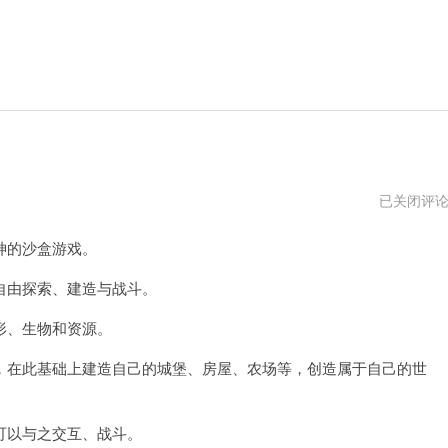
我
已关闭评
的
世
神的沙盒游戏。
界
国
际
由探索、建造与战斗。
版
1.20
形、生物和资源。
在此基础上建造自己的城堡、房屋、农场等，创造属于自己的世
以与之交互、战斗。