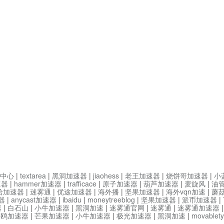
中心
|
textarea
|
黑洞加速器
|
jiaohess
|
老王加速器
|
烧饼哥加速器
|
小
速器
|
hammer加速器
|
trafficace
|
原子加速器
|
葫芦加速器
|
麦旋风
|
油
哈加速器
|
迷雾通
|
优途加速器
|
海外播
|
坚果加速器
|
海外vqn加速
|
蘑
器
|
anycast加速器
|
ibaidu
|
moneytreeblog
|
坚果加速器
|
派币加速器
|
器
|
白石山
|
小牛加速器
|
黑洞加速
|
迷雾通官网
|
迷雾通
|
迷雾通加速器
海鸥加速器
|
芒果加速器
|
小牛加速器
|
极光加速器
|
黑洞加速
|
movable