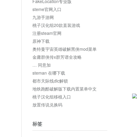
FakeLocation专业版
steme官网入口
九游手游网
桃子汉化组20款直装游戏
注册steam官网
原神下载
奥特曼宇宙英雄破解黑侠mod菜单
金庸群侠传x群芳谱全攻略
… 同意加
steman 在哪下载
都市天际线dlc解锁
地铁跑酷破解版下载内置菜单中文
桃子汉化组移植入口
放置传说兑换码
标签