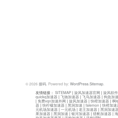
© 2026
接码
. Powered by:
WordPress
.
Sitemap
.
友情链接：
SITEMAP
|
旋风加速器官网
|
旋风软件
quickq加速器
|
飞驰加速器
|
飞鸟加速器
|
狗急加
|
免费vqn加速外网
|
旋风加速器
|
快橙加速器
|
啊
器
|
快柠檬加速器
|
黑洞加速
|
falemon
|
快橙加速
元机场加速器
|
一元机场
|
老王加速器
|
黑洞加速
果加速器
|
黑洞加速
|
银河加速器
|
猎豹加速器
|
旋风加速器度器
|
讯狗加速器
|
讯狗VPN