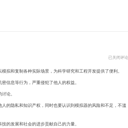
成
已关闭评
年
人
模拟和复制各种实际场景，为科学研究和工程开发提供了便利。
必
备
游
密信息等行为，严重侵犯了他人的权益。
戏
手
的讨论。
游
人的隐私和知识产权，同时也要认识到模拟器的风险和不足，不滥
技的发展和社会的进步贡献自己的力量。