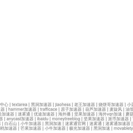
中心
|
textarea
|
黑洞加速器
|
jiaohess
|
老王加速器
|
烧饼哥加速器
|
小
速器
|
hammer加速器
|
trafficace
|
原子加速器
|
葫芦加速器
|
麦旋风
|
油
哈加速器
|
迷雾通
|
优途加速器
|
海外播
|
坚果加速器
|
海外vqn加速
|
蘑
器
|
anycast加速器
|
ibaidu
|
moneytreeblog
|
坚果加速器
|
派币加速器
|
器
|
白石山
|
小牛加速器
|
黑洞加速
|
迷雾通官网
|
迷雾通
|
迷雾通加速器
海鸥加速器
|
芒果加速器
|
小牛加速器
|
极光加速器
|
黑洞加速
|
movable