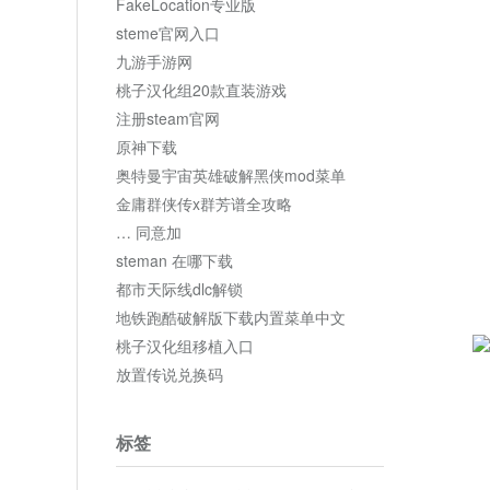
FakeLocation专业版
steme官网入口
九游手游网
桃子汉化组20款直装游戏
注册steam官网
原神下载
奥特曼宇宙英雄破解黑侠mod菜单
金庸群侠传x群芳谱全攻略
… 同意加
steman 在哪下载
都市天际线dlc解锁
地铁跑酷破解版下载内置菜单中文
桃子汉化组移植入口
放置传说兑换码
标签