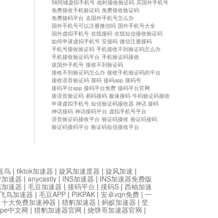
58同城虚拟手机号
临时接收验证码
买国外手机号
免费接收手机验证码
免费接收验证码
免费接码平台
去国外手机号怎么办
国外手机号可以注册微信吗
国外手机号大全
国外虚拟手机号
在线接码
在线短信接收验证码
如何申请虚拟手机号
安接码
微信注册接码
手机号接收验证码
手机接收不到验证码怎么办
手机接收验证码平台
手机验证码接收
拔国外手机号
接收不到验证码
接收不到验证码怎么办
接收手机验证码的平台
接收语音验证码
接码
接码app
接码号
接码平台app
接码平台免费
接码平台官网
接语音验证码
易码接码
极速接码
牛码验证码接收
申请虚拟手机号
短信验证码接收器
神话 接码
神话接码
神话接码平台
虚拟手机号平台
语音验证码接收平台
验证码接收
验证码接码
验证码接码平台
验证码短信接收平台
蓝鸟
|
tiktok加速器
|
旋风加速度器
|
旋风加速
|
管加速器
|
anycastly
|
INS加速器
|
INS加速器免费版
菇加速器
|
毛豆加速器
|
接码平台
|
接码S
|
西柚加速
飞鸟加速器
|
毛豆APP
|
PIKPAK
|
安卓vqn免费
|
一
|
十大免费加速神器
|
猎豹加速器
|
蚂蚁加速器
|
坚
type中文网
|
猎豹加速器官网
|
烧饼哥加速器官网
|