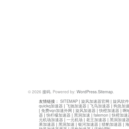
© 2026
接码
. Powered by:
WordPress
.
Sitemap
.
友情链接：
SITEMAP
|
旋风加速器官网
|
旋风软件
quickq加速器
|
飞驰加速器
|
飞鸟加速器
|
狗急加
|
免费vqn加速外网
|
旋风加速器
|
快橙加速器
|
啊
器
|
快柠檬加速器
|
黑洞加速
|
falemon
|
快橙加速
元机场加速器
|
一元机场
|
老王加速器
|
黑洞加速
果加速器
|
黑洞加速
|
银河加速器
|
猎豹加速器
|
旋风加速器度器
|
讯狗加速器
|
讯狗VPN