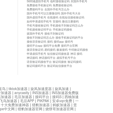
58同城虚拟手机号
临时接收验证码
买国外手机号
免费接收手机验证码
免费接收验证码
免费接码平台
去国外手机号怎么办
国外手机号可以注册微信吗
国外手机号大全
国外虚拟手机号
在线接码
在线短信接收验证码
如何申请虚拟手机号
安接码
微信注册接码
手机号接收验证码
手机接收不到验证码怎么办
手机接收验证码平台
手机验证码接收
拔国外手机号
接收不到验证码
接收不到验证码怎么办
接收手机验证码的平台
接收语音验证码
接码
接码app
接码号
接码平台app
接码平台免费
接码平台官网
接语音验证码
易码接码
极速接码
牛码验证码接收
申请虚拟手机号
短信验证码接收器
神话 接码
神话接码
神话接码平台
虚拟手机号平台
语音验证码接收平台
验证码接收
验证码接码
验证码接码平台
验证码短信接收平台
蓝鸟
|
tiktok加速器
|
旋风加速度器
|
旋风加速
|
管加速器
|
anycastly
|
INS加速器
|
INS加速器免费版
菇加速器
|
毛豆加速器
|
接码平台
|
接码S
|
西柚加速
飞鸟加速器
|
毛豆APP
|
PIKPAK
|
安卓vqn免费
|
一
|
十大免费加速神器
|
猎豹加速器
|
蚂蚁加速器
|
坚
type中文网
|
猎豹加速器官网
|
烧饼哥加速器官网
|