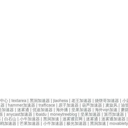
中心
|
textarea
|
黑洞加速器
|
jiaohess
|
老王加速器
|
烧饼哥加速器
|
小
速器
|
hammer加速器
|
trafficace
|
原子加速器
|
葫芦加速器
|
麦旋风
|
油
哈加速器
|
迷雾通
|
优途加速器
|
海外播
|
坚果加速器
|
海外vqn加速
|
蘑
器
|
anycast加速器
|
ibaidu
|
moneytreeblog
|
坚果加速器
|
派币加速器
|
器
|
白石山
|
小牛加速器
|
黑洞加速
|
迷雾通官网
|
迷雾通
|
迷雾通加速器
海鸥加速器
|
芒果加速器
|
小牛加速器
|
极光加速器
|
黑洞加速
|
movable