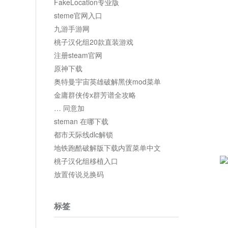
FakeLocation专业版
steme官网入口
九游手游网
桃子汉化组20款直装游戏
注册steam官网
原神下载
奥特曼宇宙英雄破解黑侠mod菜单
金庸群侠传x群芳谱全攻略
… 同意加
steman 在哪下载
都市天际线dlc解锁
地铁跑酷破解版下载内置菜单中文
桃子汉化组移植入口
放置传说兑换码
标签