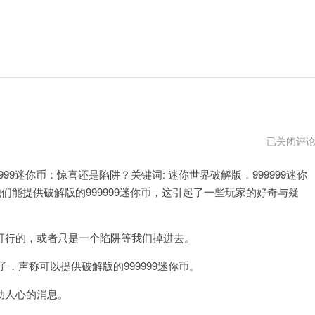
迷
已关闭评
你
世
999迷你币：惊喜还是陷阱？关键词: 迷你世界破解版，999999迷你
界
电
们能提供破解版的999999迷你币，这引起了一些玩家的好奇与疑
脑
版
迷
你
行的，或者只是一个陷阱等我们掉进去。
币
修
改
声称可以提供破解版的999999迷你币。
器
动人心的消息。