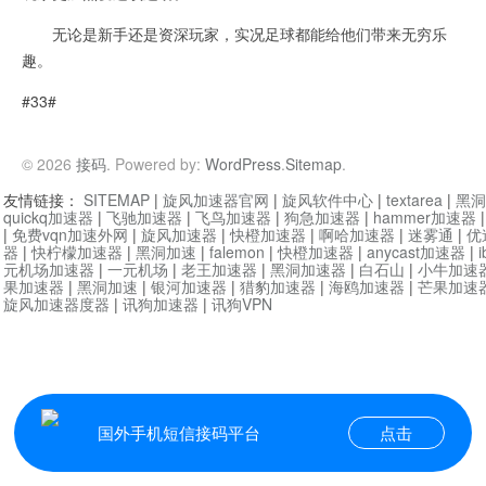
无论是新手还是资深玩家，实况足球都能给他们带来无穷乐
趣。
#33#
© 2026
接码
. Powered by:
WordPress
.
Sitemap
.
友情链接：
SITEMAP
|
旋风加速器官网
|
旋风软件中心
|
textarea
|
黑洞
quickq加速器
|
飞驰加速器
|
飞鸟加速器
|
狗急加速器
|
hammer加速器
|
免费vqn加速外网
|
旋风加速器
|
快橙加速器
|
啊哈加速器
|
迷雾通
|
优
器
|
快柠檬加速器
|
黑洞加速
|
falemon
|
快橙加速器
|
anycast加速器
|
i
元机场加速器
|
一元机场
|
老王加速器
|
黑洞加速器
|
白石山
|
小牛加速
果加速器
|
黑洞加速
|
银河加速器
|
猎豹加速器
|
海鸥加速器
|
芒果加速
旋风加速器度器
|
讯狗加速器
|
讯狗VPN
国外手机短信接码平台
点击