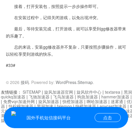
接着，打开安装包，按照提示一步步操作即可。
在安装过程中，记得关闭游戏，以免出现冲突。
最后，等待安装完成，打开游戏，就可以享受到gg修改器带来
的乐趣了。
总的来说，安装gg修改器并不复杂，只要按照步骤操作，就可
以轻松享受到游戏的快乐。
#33#
© 2026
接码
. Powered by:
WordPress
.
Sitemap
.
友情链接：
SITEMAP
|
旋风加速器官网
|
旋风软件中心
|
textarea
|
黑洞
quickq加速器
|
飞驰加速器
|
飞鸟加速器
|
狗急加速器
|
hammer加速器
|
免费vqn加速外网
|
旋风加速器
|
快橙加速器
|
啊哈加速器
|
迷雾通
|
优
器
|
快柠檬加速器
|
黑洞加速
|
falemon
|
快橙加速器
|
anycast加速器
|
i
元机场加速器
|
一元机场
|
老王加速器
|
黑洞加速器
|
白石山
|
小牛加速
果加速器
|
黑洞加速
|
银河加速器
|
猎豹加速器
|
海鸥加速器
|
芒果加速
国外手机短信接码平台
点击
旋风加速器度器
|
讯狗加速器
|
讯狗VPN