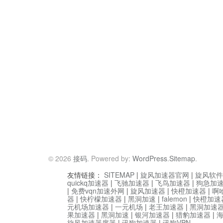
© 2026
接码
. Powered by:
WordPress
.
Sitemap
.
友情链接：
SITEMAP
|
旋风加速器官网
|
旋风软件
quickq加速器
|
飞驰加速器
|
飞鸟加速器
|
狗急加
|
免费vqn加速外网
|
旋风加速器
|
快橙加速器
|
啊
器
|
快柠檬加速器
|
黑洞加速
|
falemon
|
快橙加速
元机场加速器
|
一元机场
|
老王加速器
|
黑洞加速
果加速器
|
黑洞加速
|
银河加速器
|
猎豹加速器
|
旋风加速器度器
|
讯狗加速器
|
讯狗VPN