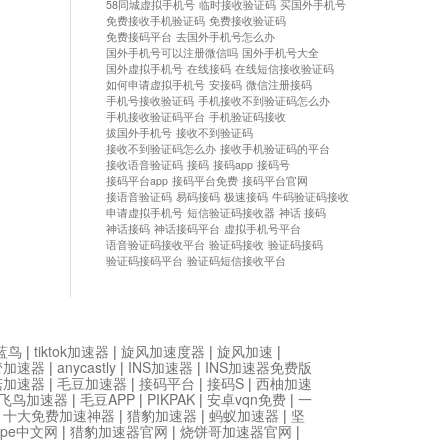
58同城虚拟手机号
临时接收验证码
买国外手机号
免费接收手机验证码
免费接收验证码
免费接码平台
去国外手机号怎么办
国外手机号可以注册微信吗
国外手机号大全
国外虚拟手机号
在线接码
在线短信接收验证码
如何申请虚拟手机号
安接码
微信注册接码
手机号接收验证码
手机接收不到验证码怎么办
手机接收验证码平台
手机验证码接收
拔国外手机号
接收不到验证码
接收不到验证码怎么办
接收手机验证码的平台
接收语音验证码
接码
接码app
接码号
接码平台app
接码平台免费
接码平台官网
接语音验证码
易码接码
极速接码
牛码验证码接收
申请虚拟手机号
短信验证码接收器
神话 接码
神话接码
神话接码平台
虚拟手机号平台
语音验证码接收平台
验证码接收
验证码接码
验证码接码平台
验证码短信接收平台
蓝鸟
|
tiktok加速器
|
旋风加速度器
|
旋风加速
|
管加速器
|
anycastly
|
INS加速器
|
INS加速器免费版
菇加速器
|
毛豆加速器
|
接码平台
|
接码S
|
西柚加速
飞鸟加速器
|
毛豆APP
|
PIKPAK
|
安卓vqn免费
|
一
|
十大免费加速神器
|
猎豹加速器
|
蚂蚁加速器
|
坚
type中文网
|
猎豹加速器官网
|
烧饼哥加速器官网
|