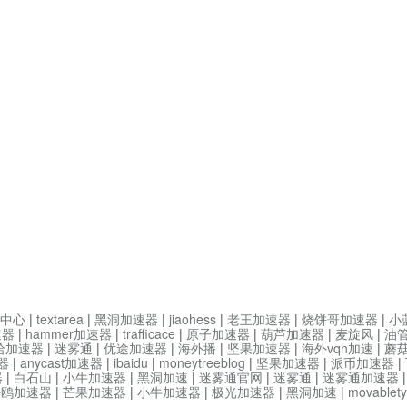
中心
|
textarea
|
黑洞加速器
|
jiaohess
|
老王加速器
|
烧饼哥加速器
|
小
速器
|
hammer加速器
|
trafficace
|
原子加速器
|
葫芦加速器
|
麦旋风
|
油
哈加速器
|
迷雾通
|
优途加速器
|
海外播
|
坚果加速器
|
海外vqn加速
|
蘑
器
|
anycast加速器
|
ibaidu
|
moneytreeblog
|
坚果加速器
|
派币加速器
|
器
|
白石山
|
小牛加速器
|
黑洞加速
|
迷雾通官网
|
迷雾通
|
迷雾通加速器
海鸥加速器
|
芒果加速器
|
小牛加速器
|
极光加速器
|
黑洞加速
|
movable