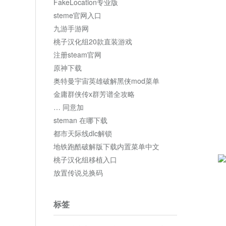
FakeLocation专业版
steme官网入口
九游手游网
桃子汉化组20款直装游戏
注册steam官网
原神下载
奥特曼宇宙英雄破解黑侠mod菜单
金庸群侠传x群芳谱全攻略
… 同意加
steman 在哪下载
都市天际线dlc解锁
地铁跑酷破解版下载内置菜单中文
桃子汉化组移植入口
放置传说兑换码
标签