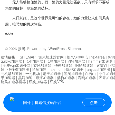
无人能够挡住她的步伐，她的力量无法匹敌，只有祈求不要成
为她的目标，躲避她的破坏。
末日妖姬，是这个世界最可怕的存在，她的力量让人们闻风丧
胆，唯恐她的再次降临。
#33#
© 2026
接码
. Powered by:
WordPress
.
Sitemap
.
友情链接：
SITEMAP
|
旋风加速器官网
|
旋风软件中心
|
textarea
|
黑洞
quickq加速器
|
飞驰加速器
|
飞鸟加速器
|
狗急加速器
|
hammer加速器
|
免费vqn加速外网
|
旋风加速器
|
快橙加速器
|
啊哈加速器
|
迷雾通
|
优
器
|
快柠檬加速器
|
黑洞加速
|
falemon
|
快橙加速器
|
anycast加速器
|
i
元机场加速器
|
一元机场
|
老王加速器
|
黑洞加速器
|
白石山
|
小牛加速
果加速器
|
黑洞加速
|
银河加速器
|
猎豹加速器
|
海鸥加速器
|
芒果加速
旋风加速器度器
|
讯狗加速器
|
讯狗VPN
国外手机短信接码平台
点击