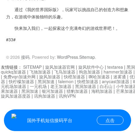
通过《我的世界国际版》，玩家可以挑战自己的创造力和想象
力，在游戏中体验独特的乐趣。
快来加入我们，一起探索这个充满奇幻的游戏世界吧！。
#33#
© 2026
接码
. Powered by:
WordPress
.
Sitemap
.
友情链接：
SITEMAP
|
旋风加速器官网
|
旋风软件中心
|
textarea
|
黑洞
quickq加速器
|
飞驰加速器
|
飞鸟加速器
|
狗急加速器
|
hammer加速器
|
免费vqn加速外网
|
旋风加速器
|
快橙加速器
|
啊哈加速器
|
迷雾通
|
优
器
|
快柠檬加速器
|
黑洞加速
|
falemon
|
快橙加速器
|
anycast加速器
|
i
元机场加速器
|
一元机场
|
老王加速器
|
黑洞加速器
|
白石山
|
小牛加速
果加速器
|
黑洞加速
|
银河加速器
|
猎豹加速器
|
海鸥加速器
|
芒果加速
旋风加速器度器
|
讯狗加速器
|
讯狗VPN
国外手机短信接码平台
点击