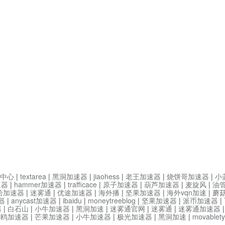
中心
|
textarea
|
黑洞加速器
|
jiaohess
|
老王加速器
|
烧饼哥加速器
|
小
速器
|
hammer加速器
|
trafficace
|
原子加速器
|
葫芦加速器
|
麦旋风
|
油
哈加速器
|
迷雾通
|
优途加速器
|
海外播
|
坚果加速器
|
海外vqn加速
|
蘑
器
|
anycast加速器
|
ibaidu
|
moneytreeblog
|
坚果加速器
|
派币加速器
|
器
|
白石山
|
小牛加速器
|
黑洞加速
|
迷雾通官网
|
迷雾通
|
迷雾通加速器
海鸥加速器
|
芒果加速器
|
小牛加速器
|
极光加速器
|
黑洞加速
|
movable