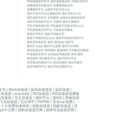
58同城虚拟手机号
临时接收验证码
买国外手机号
免费接收手机验证码
免费接收验证码
免费接码平台
去国外手机号怎么办
国外手机号可以注册微信吗
国外手机号大全
国外虚拟手机号
在线接码
在线短信接收验证码
如何申请虚拟手机号
安接码
微信注册接码
手机号接收验证码
手机接收不到验证码怎么办
手机接收验证码平台
手机验证码接收
拔国外手机号
接收不到验证码
接收不到验证码怎么办
接收手机验证码的平台
接收语音验证码
接码
接码app
接码号
接码平台app
接码平台免费
接码平台官网
接语音验证码
易码接码
极速接码
牛码验证码接收
申请虚拟手机号
短信验证码接收器
神话 接码
神话接码
神话接码平台
虚拟手机号平台
语音验证码接收平台
验证码接收
验证码接码
验证码接码平台
验证码短信接收平台
蓝鸟
|
tiktok加速器
|
旋风加速度器
|
旋风加速
|
管加速器
|
anycastly
|
INS加速器
|
INS加速器免费版
菇加速器
|
毛豆加速器
|
接码平台
|
接码S
|
西柚加速
飞鸟加速器
|
毛豆APP
|
PIKPAK
|
安卓vqn免费
|
一
|
十大免费加速神器
|
猎豹加速器
|
蚂蚁加速器
|
坚
type中文网
|
猎豹加速器官网
|
烧饼哥加速器官网
|