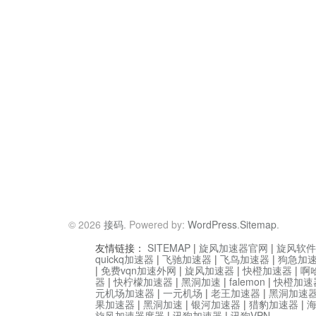
© 2026
接码
. Powered by:
WordPress
.
Sitemap
.
友情链接：
SITEMAP
|
旋风加速器官网
|
旋风软件
quickq加速器
|
飞驰加速器
|
飞鸟加速器
|
狗急加
|
免费vqn加速外网
|
旋风加速器
|
快橙加速器
|
啊
器
|
快柠檬加速器
|
黑洞加速
|
falemon
|
快橙加速
元机场加速器
|
一元机场
|
老王加速器
|
黑洞加速
果加速器
|
黑洞加速
|
银河加速器
|
猎豹加速器
|
旋风加速器度器
|
讯狗加速器
|
讯狗VPN