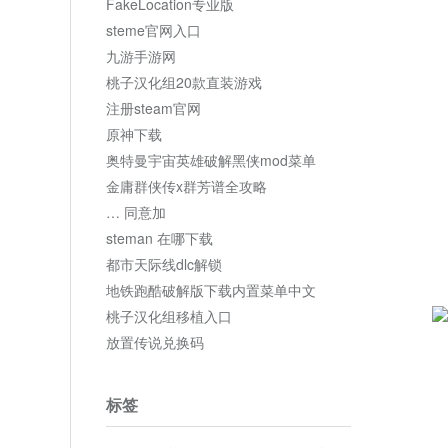
FakeLocation专业版
steme官网入口
九游手游网
桃子汉化组20款直装游戏
注册steam官网
原神下载
奥特曼宇宙英雄破解黑侠mod菜单
金庸群侠传x群芳谱全攻略
… 同意加
steman 在哪下载
都市天际线dlc解锁
地铁跑酷破解版下载内置菜单中文
桃子汉化组移植入口
放置传说兑换码
标签