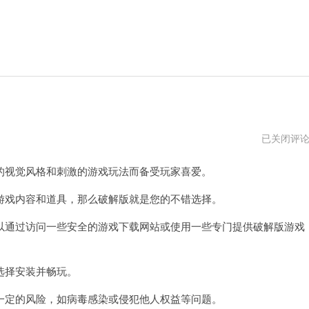
元
已关闭评
气
骑
视觉风格和刺激的游戏玩法而备受玩家喜爱。
士
5.2.0
破
戏内容和道具，那么破解版就是您的不错选择。
解
版
通过访问一些安全的游戏下载网站或使用一些专门提供破解版游戏
下
载
选择安装并畅玩。
定的风险，如病毒感染或侵犯他人权益等问题。