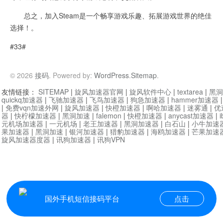
总之，加入Steam是一个畅享游戏乐趣、拓展游戏世界的绝佳
选择！。
#33#
© 2026
接码
. Powered by:
WordPress
.
Sitemap
.
友情链接：
SITEMAP
|
旋风加速器官网
|
旋风软件中心
|
textarea
|
黑洞
quickq加速器
|
飞驰加速器
|
飞鸟加速器
|
狗急加速器
|
hammer加速器
|
免费vqn加速外网
|
旋风加速器
|
快橙加速器
|
啊哈加速器
|
迷雾通
|
优
器
|
快柠檬加速器
|
黑洞加速
|
falemon
|
快橙加速器
|
anycast加速器
|
i
元机场加速器
|
一元机场
|
老王加速器
|
黑洞加速器
|
白石山
|
小牛加速
果加速器
|
黑洞加速
|
银河加速器
|
猎豹加速器
|
海鸥加速器
|
芒果加速
旋风加速器度器
|
讯狗加速器
|
讯狗VPN
国外手机短信接码平台
点击