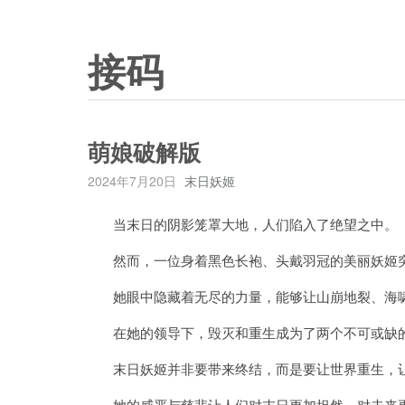
接码
萌娘破解版
2024年7月20日
末日妖姬
当末日的阴影笼罩大地，人们陷入了绝望之中。
然而，一位身着黑色长袍、头戴羽冠的美丽妖姬突
她眼中隐藏着无尽的力量，能够让山崩地裂、海啸
在她的领导下，毁灭和重生成为了两个不可或缺
末日妖姬并非要带来终结，而是要让世界重生，让
她的威严与慈悲让人们对末日更加坦然，对未来