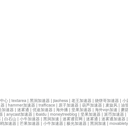
中心
|
textarea
|
黑洞加速器
|
jiaohess
|
老王加速器
|
烧饼哥加速器
|
小
速器
|
hammer加速器
|
trafficace
|
原子加速器
|
葫芦加速器
|
麦旋风
|
油
哈加速器
|
迷雾通
|
优途加速器
|
海外播
|
坚果加速器
|
海外vqn加速
|
蘑
器
|
anycast加速器
|
ibaidu
|
moneytreeblog
|
坚果加速器
|
派币加速器
|
器
|
白石山
|
小牛加速器
|
黑洞加速
|
迷雾通官网
|
迷雾通
|
迷雾通加速器
海鸥加速器
|
芒果加速器
|
小牛加速器
|
极光加速器
|
黑洞加速
|
movable