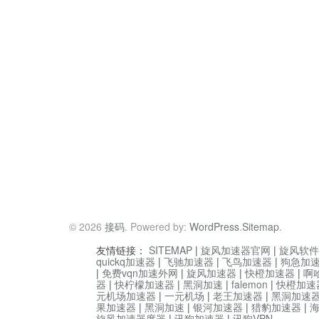
© 2026
接码
. Powered by:
WordPress
.
Sitemap
.
友情链接：
SITEMAP
|
旋风加速器官网
|
旋风软件
quickq加速器
|
飞驰加速器
|
飞鸟加速器
|
狗急加
|
免费vqn加速外网
|
旋风加速器
|
快橙加速器
|
啊
器
|
快柠檬加速器
|
黑洞加速
|
falemon
|
快橙加速
元机场加速器
|
一元机场
|
老王加速器
|
黑洞加速
果加速器
|
黑洞加速
|
银河加速器
|
猎豹加速器
|
旋风加速器度器
|
讯狗加速器
|
讯狗VPN