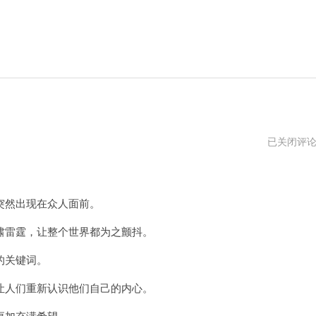
萌
已关闭评
娘
破
解
版
然出现在众人面前。
雷霆，让整个世界都为之颤抖。
的关键词。
人们重新认识他们自己的内心。
更加充满希望。