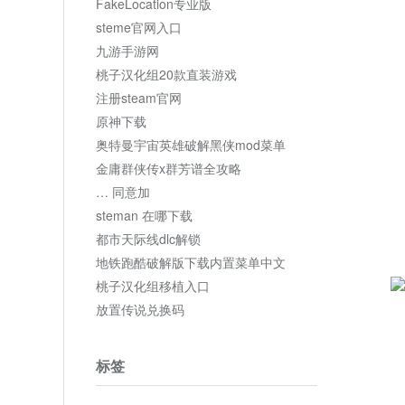
FakeLocation专业版
steme官网入口
九游手游网
桃子汉化组20款直装游戏
注册steam官网
原神下载
奥特曼宇宙英雄破解黑侠mod菜单
金庸群侠传x群芳谱全攻略
… 同意加
steman 在哪下载
都市天际线dlc解锁
地铁跑酷破解版下载内置菜单中文
桃子汉化组移植入口
放置传说兑换码
标签