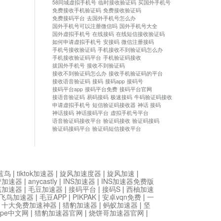
58同城虚拟手机号
临时接收验证码
买国外手机号
免费接收手机验证码
免费接收验证码
免费接码平台
去国外手机号怎么办
国外手机号可以注册微信吗
国外手机号大全
国外虚拟手机号
在线接码
在线短信接收验证码
如何申请虚拟手机号
安接码
微信注册接码
手机号接收验证码
手机接收不到验证码怎么办
手机接收验证码平台
手机验证码接收
拔国外手机号
接收不到验证码
接收不到验证码怎么办
接收手机验证码的平台
接收语音验证码
接码
接码app
接码号
接码平台app
接码平台免费
接码平台官网
接语音验证码
易码接码
极速接码
牛码验证码接收
申请虚拟手机号
短信验证码接收器
神话 接码
神话接码
神话接码平台
虚拟手机号平台
语音验证码接收平台
验证码接收
验证码接码
验证码接码平台
验证码短信接收平台
蓝鸟
|
tiktok加速器
|
旋风加速度器
|
旋风加速
|
管加速器
|
anycastly
|
INS加速器
|
INS加速器免费版
菇加速器
|
毛豆加速器
|
接码平台
|
接码S
|
西柚加速
飞鸟加速器
|
毛豆APP
|
PIKPAK
|
安卓vqn免费
|
一
|
十大免费加速神器
|
猎豹加速器
|
蚂蚁加速器
|
坚
type中文网
|
猎豹加速器官网
|
烧饼哥加速器官网
|