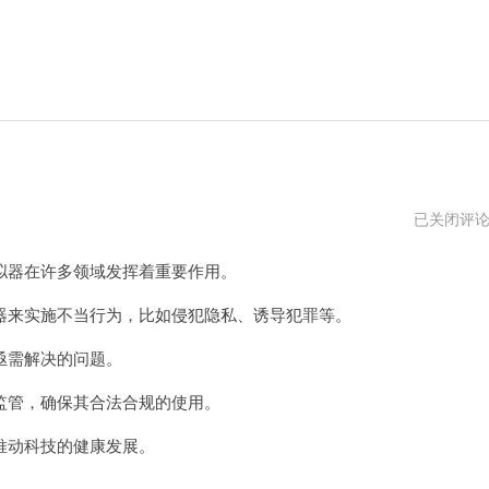
可
已关闭评
以
侵
器在许多领域发挥着重要作用。
犯
模
拟
来实施不当行为，比如侵犯隐私、诱导犯罪等。
器
的
亟需解决的问题。
app
管，确保其合法合规的使用。
动科技的健康发展。