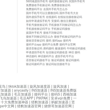
58同城虚拟手机号
临时接收验证码
买国外手机号
免费接收手机验证码
免费接收验证码
免费接码平台
去国外手机号怎么办
国外手机号可以注册微信吗
国外手机号大全
国外虚拟手机号
在线接码
在线短信接收验证码
如何申请虚拟手机号
安接码
微信注册接码
手机号接收验证码
手机接收不到验证码怎么办
手机接收验证码平台
手机验证码接收
拔国外手机号
接收不到验证码
接收不到验证码怎么办
接收手机验证码的平台
接收语音验证码
接码
接码app
接码号
接码平台app
接码平台免费
接码平台官网
接语音验证码
易码接码
极速接码
牛码验证码接收
申请虚拟手机号
短信验证码接收器
神话 接码
神话接码
神话接码平台
虚拟手机号平台
语音验证码接收平台
验证码接收
验证码接码
验证码接码平台
验证码短信接收平台
蓝鸟
|
tiktok加速器
|
旋风加速度器
|
旋风加速
|
管加速器
|
anycastly
|
INS加速器
|
INS加速器免费版
菇加速器
|
毛豆加速器
|
接码平台
|
接码S
|
西柚加速
飞鸟加速器
|
毛豆APP
|
PIKPAK
|
安卓vqn免费
|
一
|
十大免费加速神器
|
猎豹加速器
|
蚂蚁加速器
|
坚
type中文网
|
猎豹加速器官网
|
烧饼哥加速器官网
|