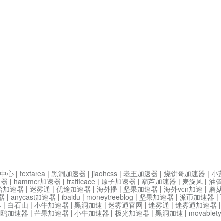
中心
|
textarea
|
黑洞加速器
|
jiaohess
|
老王加速器
|
烧饼哥加速器
|
小
速器
|
hammer加速器
|
trafficace
|
原子加速器
|
葫芦加速器
|
麦旋风
|
油
哈加速器
|
迷雾通
|
优途加速器
|
海外播
|
坚果加速器
|
海外vqn加速
|
蘑
器
|
anycast加速器
|
ibaidu
|
moneytreeblog
|
坚果加速器
|
派币加速器
|
器
|
白石山
|
小牛加速器
|
黑洞加速
|
迷雾通官网
|
迷雾通
|
迷雾通加速器
海鸥加速器
|
芒果加速器
|
小牛加速器
|
极光加速器
|
黑洞加速
|
movable