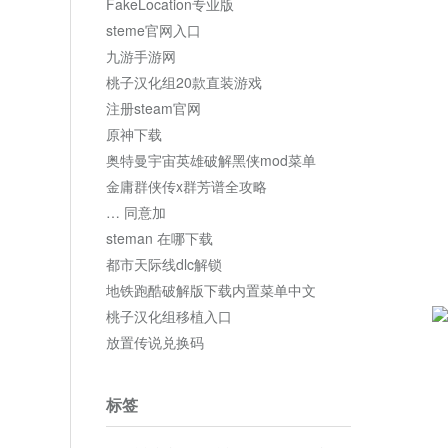
FakeLocation专业版
steme官网入口
九游手游网
桃子汉化组20款直装游戏
注册steam官网
原神下载
奥特曼宇宙英雄破解黑侠mod菜单
金庸群侠传x群芳谱全攻略
… 同意加
steman 在哪下载
都市天际线dlc解锁
地铁跑酷破解版下载内置菜单中文
桃子汉化组移植入口
放置传说兑换码
标签