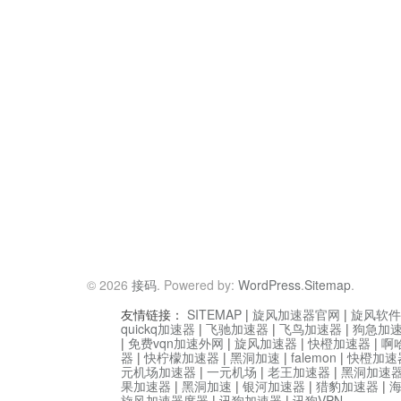
© 2026
接码
. Powered by:
WordPress
.
Sitemap
.
友情链接：
SITEMAP
|
旋风加速器官网
|
旋风软件
quickq加速器
|
飞驰加速器
|
飞鸟加速器
|
狗急加
|
免费vqn加速外网
|
旋风加速器
|
快橙加速器
|
啊
器
|
快柠檬加速器
|
黑洞加速
|
falemon
|
快橙加速
元机场加速器
|
一元机场
|
老王加速器
|
黑洞加速
果加速器
|
黑洞加速
|
银河加速器
|
猎豹加速器
|
旋风加速器度器
|
讯狗加速器
|
讯狗VPN