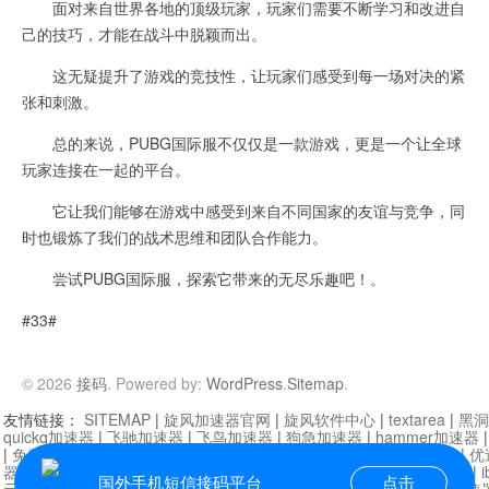
面对来自世界各地的顶级玩家，玩家们需要不断学习和改进自
己的技巧，才能在战斗中脱颖而出。
这无疑提升了游戏的竞技性，让玩家们感受到每一场对决的紧
张和刺激。
总的来说，PUBG国际服不仅仅是一款游戏，更是一个让全球
玩家连接在一起的平台。
它让我们能够在游戏中感受到来自不同国家的友谊与竞争，同
时也锻炼了我们的战术思维和团队合作能力。
尝试PUBG国际服，探索它带来的无尽乐趣吧！。
#33#
© 2026
接码
. Powered by:
WordPress
.
Sitemap
.
友情链接：
SITEMAP
|
旋风加速器官网
|
旋风软件中心
|
textarea
|
黑洞
quickq加速器
|
飞驰加速器
|
飞鸟加速器
|
狗急加速器
|
hammer加速器
|
免费vqn加速外网
|
旋风加速器
|
快橙加速器
|
啊哈加速器
|
迷雾通
|
优
器
|
快柠檬加速器
|
黑洞加速
|
falemon
|
快橙加速器
|
anycast加速器
|
i
国外手机短信接码平台
点击