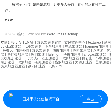
愿桃子汉化组越来越成功，让更多人受益于他们的汉化推广工
作。
#33#
© 2026
接码
. Powered by:
WordPress
.
Sitemap
.
友情链接：
SITEMAP
|
旋风加速器官网
|
旋风软件中心
|
textarea
|
黑洞
quickq加速器
|
飞驰加速器
|
飞鸟加速器
|
狗急加速器
|
hammer加速器
|
免费vqn加速外网
|
旋风加速器
|
快橙加速器
|
啊哈加速器
|
迷雾通
|
优
器
|
快柠檬加速器
|
黑洞加速
|
falemon
|
快橙加速器
|
anycast加速器
|
i
元机场加速器
|
一元机场
|
老王加速器
|
黑洞加速器
|
白石山
|
小牛加速
果加速器
|
黑洞加速
|
银河加速器
|
猎豹加速器
|
海鸥加速器
|
芒果加速
旋风加速器度器
|
讯狗加速器
|
讯狗VPN
国外手机短信接码平台
点击