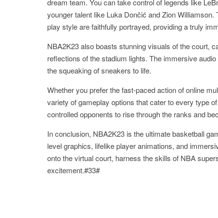
dream team. You can take control of legends like Le
younger talent like Luka Dončić and Zion Williamson.
play style are faithfully portrayed, providing a truly i
NBA2K23 also boasts stunning visuals of the court, cap
reflections of the stadium lights. The immersive audio
the squeaking of sneakers to life.
Whether you prefer the fast-paced action of online mu
variety of gameplay options that cater to every type of
controlled opponents to rise through the ranks and bec
In conclusion, NBA2K23 is the ultimate basketball gami
level graphics, lifelike player animations, and immersi
onto the virtual court, harness the skills of NBA super
excitement.#33#