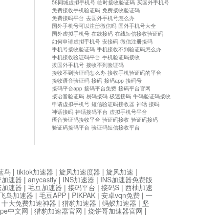
58同城虚拟手机号
临时接收验证码
买国外手机号
免费接收手机验证码
免费接收验证码
免费接码平台
去国外手机号怎么办
国外手机号可以注册微信吗
国外手机号大全
国外虚拟手机号
在线接码
在线短信接收验证码
如何申请虚拟手机号
安接码
微信注册接码
手机号接收验证码
手机接收不到验证码怎么办
手机接收验证码平台
手机验证码接收
拔国外手机号
接收不到验证码
接收不到验证码怎么办
接收手机验证码的平台
接收语音验证码
接码
接码app
接码号
接码平台app
接码平台免费
接码平台官网
接语音验证码
易码接码
极速接码
牛码验证码接收
申请虚拟手机号
短信验证码接收器
神话 接码
神话接码
神话接码平台
虚拟手机号平台
语音验证码接收平台
验证码接收
验证码接码
验证码接码平台
验证码短信接收平台
蓝鸟
|
tiktok加速器
|
旋风加速度器
|
旋风加速
|
管加速器
|
anycastly
|
INS加速器
|
INS加速器免费版
菇加速器
|
毛豆加速器
|
接码平台
|
接码S
|
西柚加速
飞鸟加速器
|
毛豆APP
|
PIKPAK
|
安卓vqn免费
|
一
|
十大免费加速神器
|
猎豹加速器
|
蚂蚁加速器
|
坚
type中文网
|
猎豹加速器官网
|
烧饼哥加速器官网
|