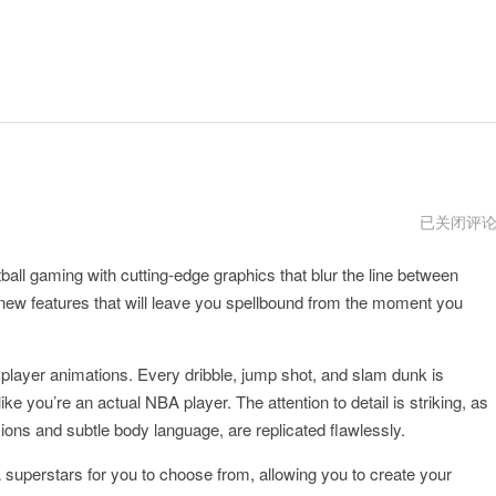
nba2k23
已关闭评
下
载
ll gaming with cutting-edge graphics that blur the line between
f new features that will leave you spellbound from the moment you
e player animations. Every dribble, jump shot, and slam dunk is
ke you’re an actual NBA player. The attention to detail is striking, as
ons and subtle body language, are replicated flawlessly.
superstars for you to choose from, allowing you to create your