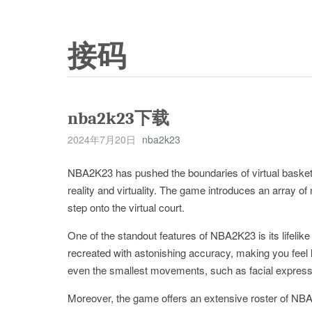
接码
nba2k23下载
2024年7月20日
nba2k23
NBA2K23 has pushed the boundaries of virtual basketba
reality and virtuality. The game introduces an array o
step onto the virtual court.
One of the standout features of NBA2K23 is its lifelik
recreated with astonishing accuracy, making you feel li
even the smallest movements, such as facial expressi
Moreover, the game offers an extensive roster of NBA 