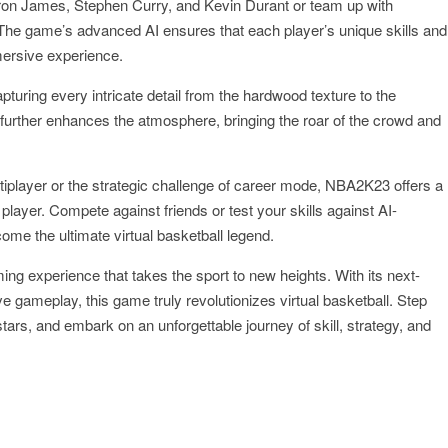
Bron James, Stephen Curry, and Kevin Durant or team up with
 The game’s advanced AI ensures that each player’s unique skills and
mmersive experience.
turing every intricate detail from the hardwood texture to the
 further enhances the atmosphere, bringing the roar of the crowd and
ltiplayer or the strategic challenge of career mode, NBA2K23 offers a
 player. Compete against friends or test your skills against AI-
ome the ultimate virtual basketball legend.
ng experience that takes the sport to new heights. With its next-
ve gameplay, this game truly revolutionizes virtual basketball. Step
stars, and embark on an unforgettable journey of skill, strategy, and