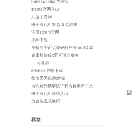
FakeLocation专业版
steme官网入口
九游手游网
桃子汉化组20款直装游戏
注册steam官网
原神下载
奥特曼宇宙英雄破解黑侠mod菜单
金庸群侠传x群芳谱全攻略
… 同意加
steman 在哪下载
都市天际线dlc解锁
地铁跑酷破解版下载内置菜单中文
桃子汉化组移植入口
放置传说兑换码
标签