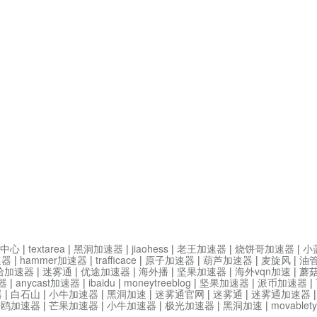
中心
|
textarea
|
黑洞加速器
|
jiaohess
|
老王加速器
|
烧饼哥加速器
|
小
速器
|
hammer加速器
|
trafficace
|
原子加速器
|
葫芦加速器
|
麦旋风
|
油
哈加速器
|
迷雾通
|
优途加速器
|
海外播
|
坚果加速器
|
海外vqn加速
|
蘑
器
|
anycast加速器
|
ibaidu
|
moneytreeblog
|
坚果加速器
|
派币加速器
|
器
|
白石山
|
小牛加速器
|
黑洞加速
|
迷雾通官网
|
迷雾通
|
迷雾通加速器
海鸥加速器
|
芒果加速器
|
小牛加速器
|
极光加速器
|
黑洞加速
|
movable