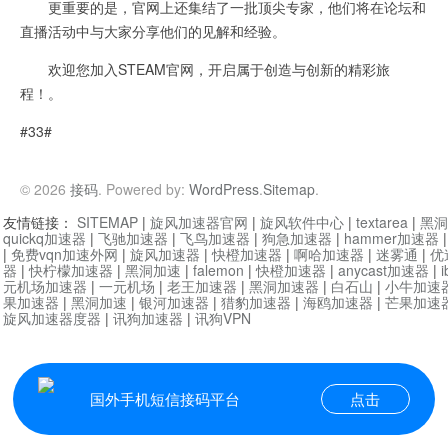
更重要的是，官网上还集结了一批顶尖专家，他们将在论坛和
直播活动中与大家分享他们的见解和经验。
欢迎您加入STEAM官网，开启属于创造与创新的精彩旅
程！。
#33#
© 2026
接码
. Powered by:
WordPress
.
Sitemap
.
友情链接：
SITEMAP
|
旋风加速器官网
|
旋风软件中心
|
textarea
|
黑洞
quickq加速器
|
飞驰加速器
|
飞鸟加速器
|
狗急加速器
|
hammer加速器
|
免费vqn加速外网
|
旋风加速器
|
快橙加速器
|
啊哈加速器
|
迷雾通
|
优
器
|
快柠檬加速器
|
黑洞加速
|
falemon
|
快橙加速器
|
anycast加速器
|
i
元机场加速器
|
一元机场
|
老王加速器
|
黑洞加速器
|
白石山
|
小牛加速
果加速器
|
黑洞加速
|
银河加速器
|
猎豹加速器
|
海鸥加速器
|
芒果加速
旋风加速器度器
|
讯狗加速器
|
讯狗VPN
国外手机短信接码平台
点击