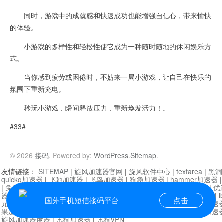
同时，游戏中的成就感和快速成功也能增强自信心，带来愉快
的体验。
小游戏的多样性和轻松性使它成为一种随时随地的休闲娱乐方
式。
当你感到疲劳或困倦时，不妨来一局小游戏，让自己在快乐的
氛围下重新充电。
秒玩小游戏，瞬间释放压力，重新焕发活力！。
#33#
© 2026
接码
. Powered by:
WordPress
.
Sitemap
.
友情链接：
SITEMAP
|
旋风加速器官网
|
旋风软件中心
|
textarea
|
黑洞
quickq加速器
|
飞驰加速器
|
飞鸟加速器
|
狗急加速器
|
hammer加速器
|
免费vqn加速外网
|
旋风加速器
|
快橙加速器
|
啊哈加速器
|
迷雾通
|
优
器
|
快柠檬加速器
|
黑洞加速
|
falemon
|
快橙加速器
|
anycast加速器
|
i
国外手机短信接码平台
点击
元机场加速器
|
一元机场
|
老王加速器
|
黑洞加速器
|
白石山
|
小牛加速
果加速器
|
黑洞加速
|
银河加速器
|
猎豹加速器
|
海鸥加速器
|
芒果加速
旋风加速器度器
|
讯狗加速器
|
讯狗VPN