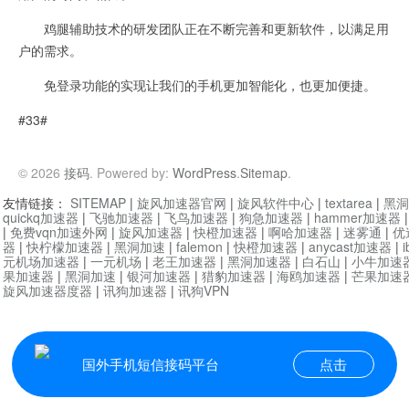
鸡腿辅助技术的研发团队正在不断完善和更新软件，以满足用
户的需求。
免登录功能的实现让我们的手机更加智能化，也更加便捷。
#33#
© 2026
接码
. Powered by:
WordPress
.
Sitemap
.
友情链接：
SITEMAP
|
旋风加速器官网
|
旋风软件中心
|
textarea
|
黑洞
quickq加速器
|
飞驰加速器
|
飞鸟加速器
|
狗急加速器
|
hammer加速器
|
免费vqn加速外网
|
旋风加速器
|
快橙加速器
|
啊哈加速器
|
迷雾通
|
优
器
|
快柠檬加速器
|
黑洞加速
|
falemon
|
快橙加速器
|
anycast加速器
|
i
元机场加速器
|
一元机场
|
老王加速器
|
黑洞加速器
|
白石山
|
小牛加速
果加速器
|
黑洞加速
|
银河加速器
|
猎豹加速器
|
海鸥加速器
|
芒果加速
旋风加速器度器
|
讯狗加速器
|
讯狗VPN
国外手机短信接码平台
点击