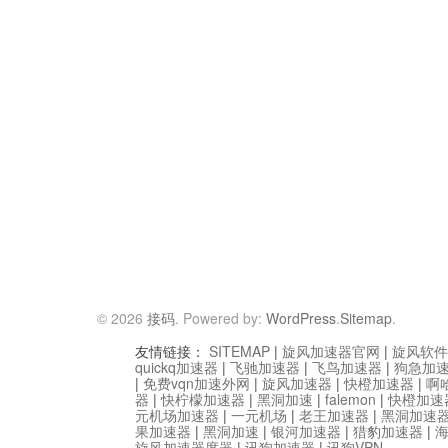
© 2026
接码
. Powered by:
WordPress
.
Sitemap
.
友情链接：
SITEMAP
|
旋风加速器官网
|
旋风软件
quickq加速器
|
飞驰加速器
|
飞鸟加速器
|
狗急加
|
免费vqn加速外网
|
旋风加速器
|
快橙加速器
|
啊
器
|
快柠檬加速器
|
黑洞加速
|
falemon
|
快橙加速
元机场加速器
|
一元机场
|
老王加速器
|
黑洞加速
果加速器
|
黑洞加速
|
银河加速器
|
猎豹加速器
|
旋风加速器度器
|
讯狗加速器
|
讯狗VPN