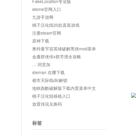
FakeLocation专业版
steme官网入口
九游手游网
桃子汉化组20款直装游戏
注册steam官网
原神下载
奥特曼宇宙英雄破解黑侠mod菜单
金庸群侠传x群芳谱全攻略
… 同意加
steman 在哪下载
都市天际线dlc解锁
地铁跑酷破解版下载内置菜单中文
桃子汉化组移植入口
放置传说兑换码
标签