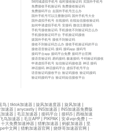
58同城虚拟手机号
临时接收验证码
买国外手机号
免费接收手机验证码
免费接收验证码
免费接码平台
去国外手机号怎么办
国外手机号可以注册微信吗
国外手机号大全
国外虚拟手机号
在线接码
在线短信接收验证码
如何申请虚拟手机号
安接码
微信注册接码
手机号接收验证码
手机接收不到验证码怎么办
手机接收验证码平台
手机验证码接收
拔国外手机号
接收不到验证码
接收不到验证码怎么办
接收手机验证码的平台
接收语音验证码
接码
接码app
接码号
接码平台app
接码平台免费
接码平台官网
接语音验证码
易码接码
极速接码
牛码验证码接收
申请虚拟手机号
短信验证码接收器
神话 接码
神话接码
神话接码平台
虚拟手机号平台
语音验证码接收平台
验证码接收
验证码接码
验证码接码平台
验证码短信接收平台
蓝鸟
|
tiktok加速器
|
旋风加速度器
|
旋风加速
|
管加速器
|
anycastly
|
INS加速器
|
INS加速器免费版
菇加速器
|
毛豆加速器
|
接码平台
|
接码S
|
西柚加速
飞鸟加速器
|
毛豆APP
|
PIKPAK
|
安卓vqn免费
|
一
|
十大免费加速神器
|
猎豹加速器
|
蚂蚁加速器
|
坚
type中文网
|
猎豹加速器官网
|
烧饼哥加速器官网
|