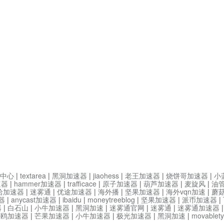
中心
|
textarea
|
黑洞加速器
|
jiaohess
|
老王加速器
|
烧饼哥加速器
|
小
速器
|
hammer加速器
|
trafficace
|
原子加速器
|
葫芦加速器
|
麦旋风
|
油
哈加速器
|
迷雾通
|
优途加速器
|
海外播
|
坚果加速器
|
海外vqn加速
|
蘑
器
|
anycast加速器
|
ibaidu
|
moneytreeblog
|
坚果加速器
|
派币加速器
|
器
|
白石山
|
小牛加速器
|
黑洞加速
|
迷雾通官网
|
迷雾通
|
迷雾通加速器
海鸥加速器
|
芒果加速器
|
小牛加速器
|
极光加速器
|
黑洞加速
|
movable