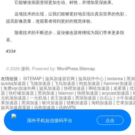
它能够使画面变得更加生动、鲜艳，并增加景深效果。
这项技术的出现，让我们能够更好地呈现出真实世界的色彩，
提高影像质量，使观看者得到更好的视觉体验。
随着技术的不断进步，蓝绿修改器将继续为我们带来更多惊
喜。
#33#
© 2026
接码
. Powered by:
WordPress
.
Sitemap
.
友情链接：
SITEMAP
|
旋风加速器官网
|
旋风软件中心
|
textarea
|
黑洞
quickq加速器
|
飞驰加速器
|
飞鸟加速器
|
狗急加速器
|
hammer加速器
|
免费vqn加速外网
|
旋风加速器
|
快橙加速器
|
啊哈加速器
|
迷雾通
|
优
器
|
快柠檬加速器
|
黑洞加速
|
falemon
|
快橙加速器
|
anycast加速器
|
i
元机场加速器
|
一元机场
|
老王加速器
|
黑洞加速器
|
白石山
|
小牛加速
果加速器
|
黑洞加速
|
银河加速器
|
猎豹加速器
|
海鸥加速器
|
芒果加速
旋风加速器度器
|
讯狗加速器
|
讯狗VPN
国外手机短信接码平台
点击