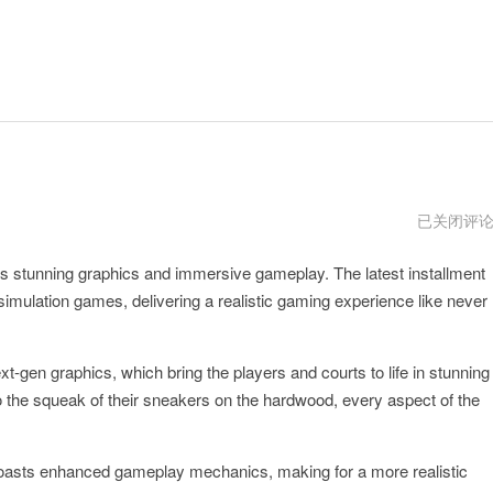
nba2k23
已关闭评
官
网
s stunning graphics and immersive gameplay. The latest installment
simulation games, delivering a realistic gaming experience like never
t-gen graphics, which bring the players and courts to life in stunning
 to the squeak of their sneakers on the hardwood, every aspect of the
boasts enhanced gameplay mechanics, making for a more realistic