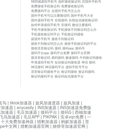
58同城虚拟手机号
临时接收验证码
买国外手机号
免费接收手机验证码
免费接收验证码
免费接码平台
去国外手机号怎么办
国外手机号可以注册微信吗
国外手机号大全
国外虚拟手机号
在线接码
在线短信接收验证码
如何申请虚拟手机号
安接码
微信注册接码
手机号接收验证码
手机接收不到验证码怎么办
手机接收验证码平台
手机验证码接收
拔国外手机号
接收不到验证码
接收不到验证码怎么办
接收手机验证码的平台
接收语音验证码
接码
接码app
接码号
接码平台app
接码平台免费
接码平台官网
接语音验证码
易码接码
极速接码
牛码验证码接收
申请虚拟手机号
短信验证码接收器
神话 接码
神话接码
神话接码平台
虚拟手机号平台
语音验证码接收平台
验证码接收
验证码接码
验证码接码平台
验证码短信接收平台
蓝鸟
|
tiktok加速器
|
旋风加速度器
|
旋风加速
|
管加速器
|
anycastly
|
INS加速器
|
INS加速器免费版
菇加速器
|
毛豆加速器
|
接码平台
|
接码S
|
西柚加速
飞鸟加速器
|
毛豆APP
|
PIKPAK
|
安卓vqn免费
|
一
|
十大免费加速神器
|
猎豹加速器
|
蚂蚁加速器
|
坚
type中文网
|
猎豹加速器官网
|
烧饼哥加速器官网
|