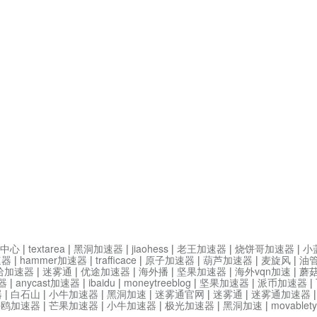
中心
|
textarea
|
黑洞加速器
|
jiaohess
|
老王加速器
|
烧饼哥加速器
|
小
速器
|
hammer加速器
|
trafficace
|
原子加速器
|
葫芦加速器
|
麦旋风
|
油
哈加速器
|
迷雾通
|
优途加速器
|
海外播
|
坚果加速器
|
海外vqn加速
|
蘑
器
|
anycast加速器
|
ibaidu
|
moneytreeblog
|
坚果加速器
|
派币加速器
|
器
|
白石山
|
小牛加速器
|
黑洞加速
|
迷雾通官网
|
迷雾通
|
迷雾通加速器
海鸥加速器
|
芒果加速器
|
小牛加速器
|
极光加速器
|
黑洞加速
|
movable