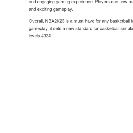
and engaging gaming experience. Players can now mak
and exciting gameplay.
Overall, NBA2K23 is a must-have for any basketball f
gameplay, it sets a new standard for basketball simula
levels.#33#