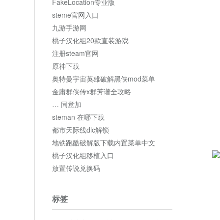
FakeLocation专业版
steme官网入口
九游手游网
桃子汉化组20款直装游戏
注册steam官网
原神下载
奥特曼宇宙英雄破解黑侠mod菜单
金庸群侠传x群芳谱全攻略
… 同意加
steman 在哪下载
都市天际线dlc解锁
地铁跑酷破解版下载内置菜单中文
桃子汉化组移植入口
放置传说兑换码
标签