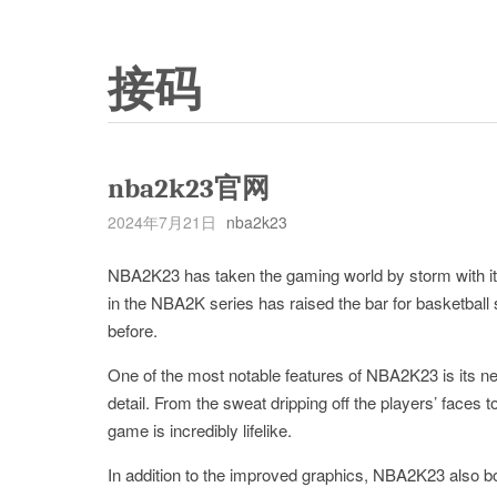
接码
nba2k23官网
2024年7月21日
nba2k23
NBA2K23 has taken the gaming world by storm with it
in the NBA2K series has raised the bar for basketball 
before.
One of the most notable features of NBA2K23 is its nex
detail. From the sweat dripping off the players’ faces
game is incredibly lifelike.
In addition to the improved graphics, NBA2K23 also 