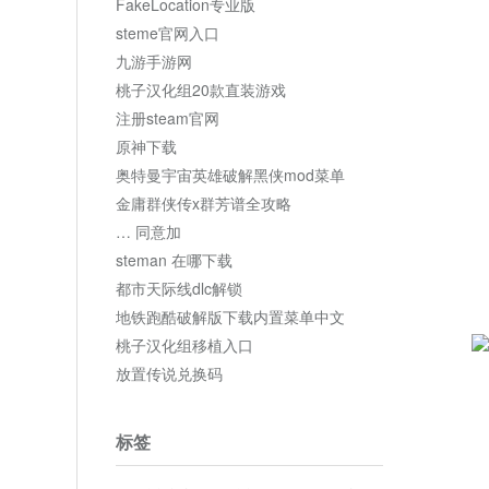
FakeLocation专业版
steme官网入口
九游手游网
桃子汉化组20款直装游戏
注册steam官网
原神下载
奥特曼宇宙英雄破解黑侠mod菜单
金庸群侠传x群芳谱全攻略
… 同意加
steman 在哪下载
都市天际线dlc解锁
地铁跑酷破解版下载内置菜单中文
桃子汉化组移植入口
放置传说兑换码
标签