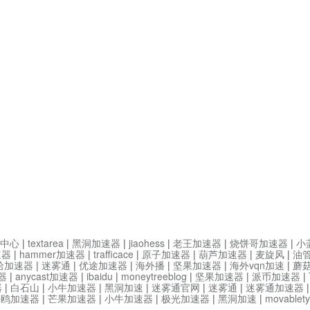
中心
|
textarea
|
黑洞加速器
|
jiaohess
|
老王加速器
|
烧饼哥加速器
|
小
速器
|
hammer加速器
|
trafficace
|
原子加速器
|
葫芦加速器
|
麦旋风
|
油
哈加速器
|
迷雾通
|
优途加速器
|
海外播
|
坚果加速器
|
海外vqn加速
|
蘑
器
|
anycast加速器
|
ibaidu
|
moneytreeblog
|
坚果加速器
|
派币加速器
|
器
|
白石山
|
小牛加速器
|
黑洞加速
|
迷雾通官网
|
迷雾通
|
迷雾通加速器
海鸥加速器
|
芒果加速器
|
小牛加速器
|
极光加速器
|
黑洞加速
|
movable