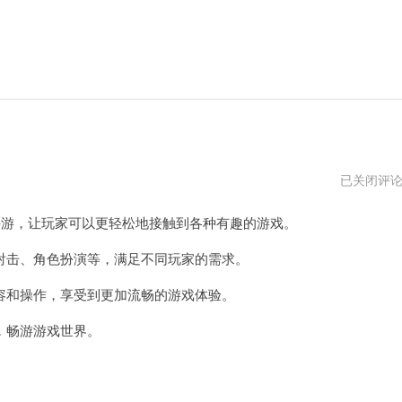
桃
已关闭评
子
汉
游，让玩家可以更轻松地接触到各种有趣的游戏。
化
组
移
击、角色扮演等，满足不同玩家的需求。
植
的
和操作，享受到更加流畅的游戏体验。
游
戏
大
，畅游游戏世界。
全
安
。
卓