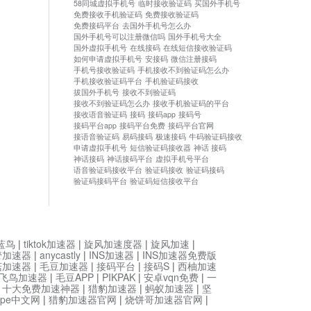
58同城虚拟手机号
临时接收验证码
买国外手机号
免费接收手机验证码
免费接收验证码
免费接码平台
去国外手机号怎么办
国外手机号可以注册微信吗
国外手机号大全
国外虚拟手机号
在线接码
在线短信接收验证码
如何申请虚拟手机号
安接码
微信注册接码
手机号接收验证码
手机接收不到验证码怎么办
手机接收验证码平台
手机验证码接收
拔国外手机号
接收不到验证码
接收不到验证码怎么办
接收手机验证码的平台
接收语音验证码
接码
接码app
接码号
接码平台app
接码平台免费
接码平台官网
接语音验证码
易码接码
极速接码
牛码验证码接收
申请虚拟手机号
短信验证码接收器
神话 接码
神话接码
神话接码平台
虚拟手机号平台
语音验证码接收平台
验证码接收
验证码接码
验证码接码平台
验证码短信接收平台
蓝鸟
|
tiktok加速器
|
旋风加速度器
|
旋风加速
|
管加速器
|
anycastly
|
INS加速器
|
INS加速器免费版
菇加速器
|
毛豆加速器
|
接码平台
|
接码S
|
西柚加速
飞鸟加速器
|
毛豆APP
|
PIKPAK
|
安卓vqn免费
|
一
|
十大免费加速神器
|
猎豹加速器
|
蚂蚁加速器
|
坚
type中文网
|
猎豹加速器官网
|
烧饼哥加速器官网
|