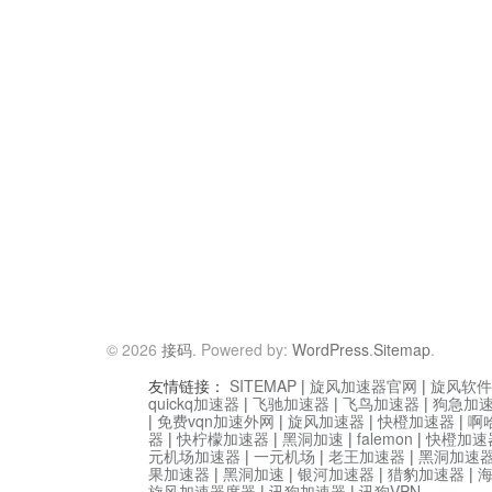
© 2026
接码
. Powered by:
WordPress
.
Sitemap
.
友情链接：
SITEMAP
|
旋风加速器官网
|
旋风软件
quickq加速器
|
飞驰加速器
|
飞鸟加速器
|
狗急加
|
免费vqn加速外网
|
旋风加速器
|
快橙加速器
|
啊
器
|
快柠檬加速器
|
黑洞加速
|
falemon
|
快橙加速
元机场加速器
|
一元机场
|
老王加速器
|
黑洞加速
果加速器
|
黑洞加速
|
银河加速器
|
猎豹加速器
|
旋风加速器度器
|
讯狗加速器
|
讯狗VPN