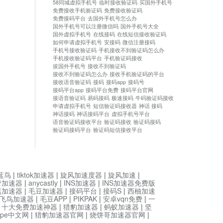
58同城虚拟手机号
临时接收验证码
买国外手机号
免费接收手机验证码
免费接收验证码
免费接码平台
去国外手机号怎么办
国外手机号可以注册微信吗
国外手机号大全
国外虚拟手机号
在线接码
在线短信接收验证码
如何申请虚拟手机号
安接码
微信注册接码
手机号接收验证码
手机接收不到验证码怎么办
手机接收验证码平台
手机验证码接收
拔国外手机号
接收不到验证码
接收不到验证码怎么办
接收手机验证码的平台
接收语音验证码
接码
接码app
接码号
接码平台app
接码平台免费
接码平台官网
接语音验证码
易码接码
极速接码
牛码验证码接收
申请虚拟手机号
短信验证码接收器
神话 接码
神话接码
神话接码平台
虚拟手机号平台
语音验证码接收平台
验证码接收
验证码接码
验证码接码平台
验证码短信接收平台
蓝鸟
|
tiktok加速器
|
旋风加速度器
|
旋风加速
|
管加速器
|
anycastly
|
INS加速器
|
INS加速器免费版
菇加速器
|
毛豆加速器
|
接码平台
|
接码S
|
西柚加速
飞鸟加速器
|
毛豆APP
|
PIKPAK
|
安卓vqn免费
|
一
|
十大免费加速神器
|
猎豹加速器
|
蚂蚁加速器
|
坚
type中文网
|
猎豹加速器官网
|
烧饼哥加速器官网
|