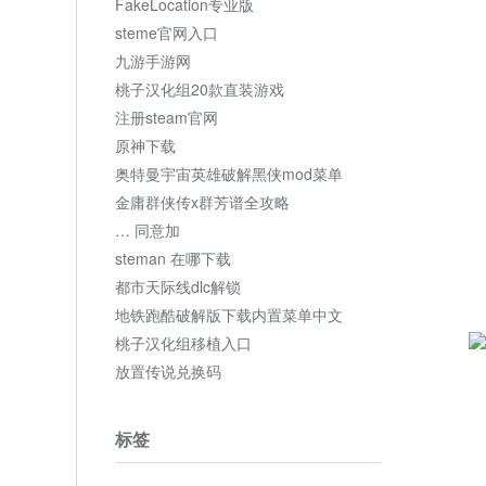
FakeLocation专业版
steme官网入口
九游手游网
桃子汉化组20款直装游戏
注册steam官网
原神下载
奥特曼宇宙英雄破解黑侠mod菜单
金庸群侠传x群芳谱全攻略
… 同意加
steman 在哪下载
都市天际线dlc解锁
地铁跑酷破解版下载内置菜单中文
桃子汉化组移植入口
放置传说兑换码
标签