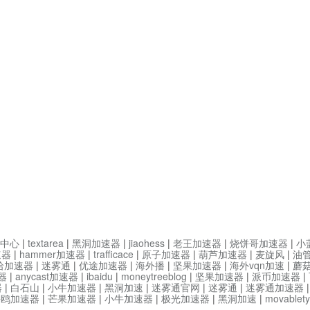
中心
|
textarea
|
黑洞加速器
|
jiaohess
|
老王加速器
|
烧饼哥加速器
|
小
速器
|
hammer加速器
|
trafficace
|
原子加速器
|
葫芦加速器
|
麦旋风
|
油
哈加速器
|
迷雾通
|
优途加速器
|
海外播
|
坚果加速器
|
海外vqn加速
|
蘑
器
|
anycast加速器
|
ibaidu
|
moneytreeblog
|
坚果加速器
|
派币加速器
|
器
|
白石山
|
小牛加速器
|
黑洞加速
|
迷雾通官网
|
迷雾通
|
迷雾通加速器
海鸥加速器
|
芒果加速器
|
小牛加速器
|
极光加速器
|
黑洞加速
|
movable