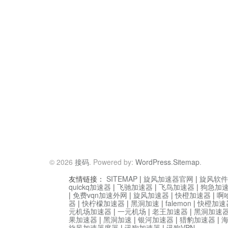
© 2026
接码
. Powered by:
WordPress
.
Sitemap
.
友情链接：
SITEMAP
|
旋风加速器官网
|
旋风软件
quickq加速器
|
飞驰加速器
|
飞鸟加速器
|
狗急加
|
免费vqn加速外网
|
旋风加速器
|
快橙加速器
|
啊
器
|
快柠檬加速器
|
黑洞加速
|
falemon
|
快橙加速
元机场加速器
|
一元机场
|
老王加速器
|
黑洞加速
果加速器
|
黑洞加速
|
银河加速器
|
猎豹加速器
|
旋风加速器度器
|
讯狗加速器
|
讯狗VPN