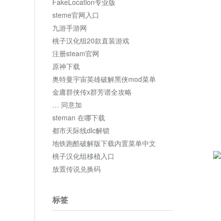
FakeLocation专业版
steme官网入口
九游手游网
桃子汉化组20款直装游戏
注册steam官网
原神下载
奥特曼宇宙英雄破解黑侠mod菜单
金庸群侠传x群芳谱全攻略
… 同意加
steman 在哪下载
都市天际线dlc解锁
地铁跑酷破解版下载内置菜单中文
桃子汉化组移植入口
放置传说兑换码
标签