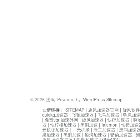
© 2026
接码
. Powered by:
WordPress
.
Sitemap
.
友情链接：
SITEMAP
|
旋风加速器官网
|
旋风软件
quickq加速器
|
飞驰加速器
|
飞鸟加速器
|
狗急加
|
免费vqn加速外网
|
旋风加速器
|
快橙加速器
|
啊
器
|
快柠檬加速器
|
黑洞加速
|
falemon
|
快橙加速
元机场加速器
|
一元机场
|
老王加速器
|
黑洞加速
果加速器
|
黑洞加速
|
银河加速器
|
猎豹加速器
|
旋风加速器度器
|
讯狗加速器
|
讯狗VPN