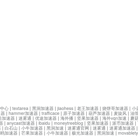
中心
|
textarea
|
黑洞加速器
|
jiaohess
|
老王加速器
|
烧饼哥加速器
|
小
速器
|
hammer加速器
|
trafficace
|
原子加速器
|
葫芦加速器
|
麦旋风
|
油
哈加速器
|
迷雾通
|
优途加速器
|
海外播
|
坚果加速器
|
海外vqn加速
|
蘑
器
|
anycast加速器
|
ibaidu
|
moneytreeblog
|
坚果加速器
|
派币加速器
|
器
|
白石山
|
小牛加速器
|
黑洞加速
|
迷雾通官网
|
迷雾通
|
迷雾通加速器
海鸥加速器
|
芒果加速器
|
小牛加速器
|
极光加速器
|
黑洞加速
|
movable