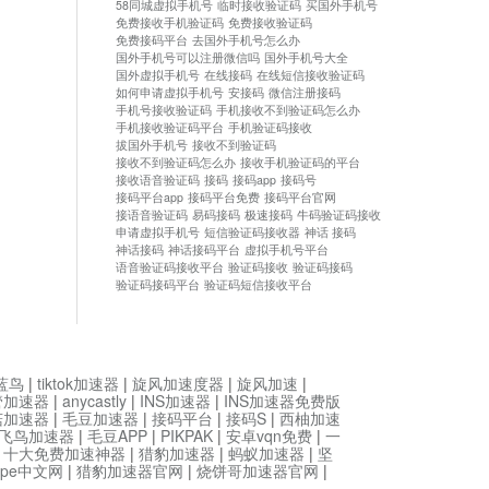
58同城虚拟手机号
临时接收验证码
买国外手机号
免费接收手机验证码
免费接收验证码
免费接码平台
去国外手机号怎么办
国外手机号可以注册微信吗
国外手机号大全
国外虚拟手机号
在线接码
在线短信接收验证码
如何申请虚拟手机号
安接码
微信注册接码
手机号接收验证码
手机接收不到验证码怎么办
手机接收验证码平台
手机验证码接收
拔国外手机号
接收不到验证码
接收不到验证码怎么办
接收手机验证码的平台
接收语音验证码
接码
接码app
接码号
接码平台app
接码平台免费
接码平台官网
接语音验证码
易码接码
极速接码
牛码验证码接收
申请虚拟手机号
短信验证码接收器
神话 接码
神话接码
神话接码平台
虚拟手机号平台
语音验证码接收平台
验证码接收
验证码接码
验证码接码平台
验证码短信接收平台
蓝鸟
|
tiktok加速器
|
旋风加速度器
|
旋风加速
|
管加速器
|
anycastly
|
INS加速器
|
INS加速器免费版
菇加速器
|
毛豆加速器
|
接码平台
|
接码S
|
西柚加速
飞鸟加速器
|
毛豆APP
|
PIKPAK
|
安卓vqn免费
|
一
|
十大免费加速神器
|
猎豹加速器
|
蚂蚁加速器
|
坚
type中文网
|
猎豹加速器官网
|
烧饼哥加速器官网
|