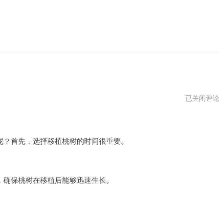
桃
已关闭评
子
移
植
安
卓
？首先，选择移植桃树的时间很重要。
游
戏
直
装
版
确保桃树在移植后能够迅速生长。
。