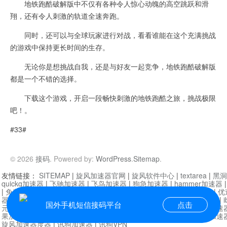
地铁跑酷破解版中不仅有各种令人惊心动魄的高空跳跃和滑
翔，还有令人刺激的轨道全速奔跑。
同时，还可以与全球玩家进行对战，看看谁能在这个充满挑战
的游戏中保持更长时间的生存。
无论你是想挑战自我，还是与好友一起竞争，地铁跑酷破解版
都是一个不错的选择。
下载这个游戏，开启一段畅快刺激的地铁跑酷之旅，挑战极限
吧！。
#33#
© 2026
接码
. Powered by:
WordPress
.
Sitemap
.
友情链接：
SITEMAP
|
旋风加速器官网
|
旋风软件中心
|
textarea
|
黑洞
quickq加速器
|
飞驰加速器
|
飞鸟加速器
|
狗急加速器
|
hammer加速器
|
免费vqn加速外网
|
旋风加速器
|
快橙加速器
|
啊哈加速器
|
迷雾通
|
优
器
|
快柠檬加速器
|
黑洞加速
|
falemon
|
快橙加速器
|
anycast加速器
|
i
国外手机短信接码平台
点击
元机场加速器
|
一元机场
|
老王加速器
|
黑洞加速器
|
白石山
|
小牛加速
果加速器
|
黑洞加速
|
银河加速器
|
猎豹加速器
|
海鸥加速器
|
芒果加速
旋风加速器度器
|
讯狗加速器
|
讯狗VPN