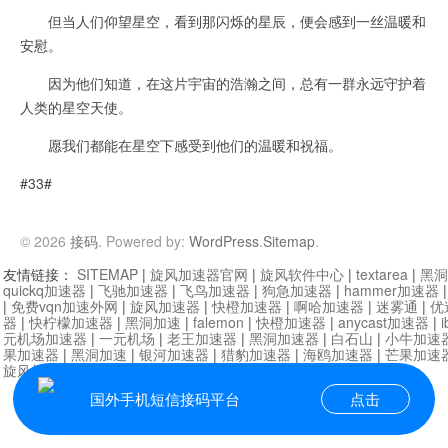
但当人们仰望星空，看到那闪烁的星辰，便会感到一丝温暖和
安慰。
因为他们知道，在这片宇宙的浩瀚之间，总有一群永远守护着
人类的星空天使。
愿我们都能在星空下感受到他们的温暖和祝福。
#33#
© 2026
接码
. Powered by:
WordPress
.
Sitemap
.
友情链接：
SITEMAP
|
旋风加速器官网
|
旋风软件中心
|
textarea
|
黑洞
quickq加速器
|
飞驰加速器
|
飞鸟加速器
|
狗急加速器
|
hammer加速器
|
免费vqn加速外网
|
旋风加速器
|
快橙加速器
|
啊哈加速器
|
迷雾通
|
优
器
|
快柠檬加速器
|
黑洞加速
|
falemon
|
快橙加速器
|
anycast加速器
|
i
元机场加速器
|
一元机场
|
老王加速器
|
黑洞加速器
|
白石山
|
小牛加速
果加速器
|
黑洞加速
|
银河加速器
|
猎豹加速器
|
海鸥加速器
|
芒果加速
旋风加速器度器
|
讯狗加速器
|
讯狗VPN
国外手机短信接码平台
点击