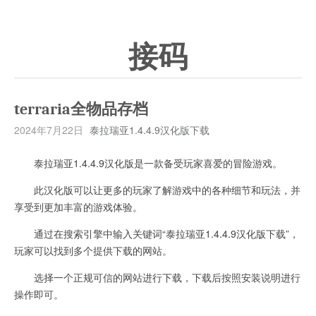
接码
terraria全物品存档
2024年7月22日
泰拉瑞亚1.4.4.9汉化版下载
泰拉瑞亚1.4.4.9汉化版是一款备受玩家喜爱的冒险游戏。
此汉化版可以让更多的玩家了解游戏中的各种细节和玩法，并
享受到更加丰富的游戏体验。
通过在搜索引擎中输入关键词“泰拉瑞亚1.4.4.9汉化版下载”，
玩家可以找到多个提供下载的网站。
选择一个正规可信的网站进行下载，下载后按照安装说明进行
操作即可。