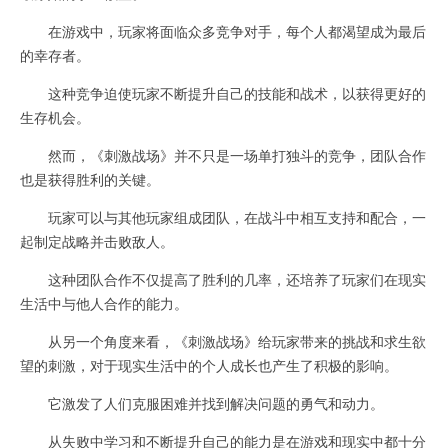
在游戏中，玩家将面临众多竞争对手，每个人都渴望成为最后
的幸存者。
这种竞争迫使玩家不断提升自己的技能和战术，以获得更好的
生存机会。
然而，《刺激战场》并不只是一场单打独斗的竞争，团队合作
也是获得胜利的关键。
玩家可以与其他玩家组成团队，在战斗中相互支持和配合，一
起制定战略并击败敌人。
这种团队合作不仅提高了胜利的几率，还培养了玩家们在现实
生活中与他人合作的能力。
从另一个角度来看，《刺激战场》给玩家带来的挑战和求生欲
望的刺激，对于现实生活中的个人成长也产生了积极的影响。
它激发了人们克服困难并找到解决问题的勇气和动力。
从失败中学习和不断提升自己的能力是在游戏和现实中都十分