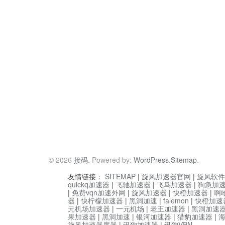
© 2026
接码
. Powered by:
WordPress
.
Sitemap
.
友情链接：
SITEMAP
|
旋风加速器官网
|
旋风软件
quickq加速器
|
飞驰加速器
|
飞鸟加速器
|
狗急加
|
免费vqn加速外网
|
旋风加速器
|
快橙加速器
|
啊
器
|
快柠檬加速器
|
黑洞加速
|
falemon
|
快橙加速
元机场加速器
|
一元机场
|
老王加速器
|
黑洞加速
果加速器
|
黑洞加速
|
银河加速器
|
猎豹加速器
|
旋风加速器度器
|
讯狗加速器
|
讯狗VPN