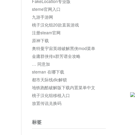
FakeLocation专业版
steme官网入口
九游手游网
桃子汉化组20款直装游戏
注册steam官网
原神下载
奥特曼宇宙英雄破解黑侠mod菜单
金庸群侠传x群芳谱全攻略
… 同意加
steman 在哪下载
都市天际线dlc解锁
地铁跑酷破解版下载内置菜单中文
桃子汉化组移植入口
放置传说兑换码
标签