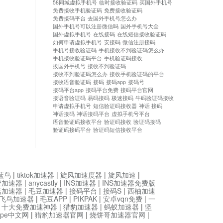
58同城虚拟手机号
临时接收验证码
买国外手机号
免费接收手机验证码
免费接收验证码
免费接码平台
去国外手机号怎么办
国外手机号可以注册微信吗
国外手机号大全
国外虚拟手机号
在线接码
在线短信接收验证码
如何申请虚拟手机号
安接码
微信注册接码
手机号接收验证码
手机接收不到验证码怎么办
手机接收验证码平台
手机验证码接收
拔国外手机号
接收不到验证码
接收不到验证码怎么办
接收手机验证码的平台
接收语音验证码
接码
接码app
接码号
接码平台app
接码平台免费
接码平台官网
接语音验证码
易码接码
极速接码
牛码验证码接收
申请虚拟手机号
短信验证码接收器
神话 接码
神话接码
神话接码平台
虚拟手机号平台
语音验证码接收平台
验证码接收
验证码接码
验证码接码平台
验证码短信接收平台
蓝鸟
|
tiktok加速器
|
旋风加速度器
|
旋风加速
|
管加速器
|
anycastly
|
INS加速器
|
INS加速器免费版
菇加速器
|
毛豆加速器
|
接码平台
|
接码S
|
西柚加速
飞鸟加速器
|
毛豆APP
|
PIKPAK
|
安卓vqn免费
|
一
|
十大免费加速神器
|
猎豹加速器
|
蚂蚁加速器
|
坚
type中文网
|
猎豹加速器官网
|
烧饼哥加速器官网
|