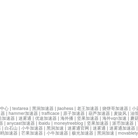
中心
|
textarea
|
黑洞加速器
|
jiaohess
|
老王加速器
|
烧饼哥加速器
|
小
速器
|
hammer加速器
|
trafficace
|
原子加速器
|
葫芦加速器
|
麦旋风
|
油
哈加速器
|
迷雾通
|
优途加速器
|
海外播
|
坚果加速器
|
海外vqn加速
|
蘑
器
|
anycast加速器
|
ibaidu
|
moneytreeblog
|
坚果加速器
|
派币加速器
|
器
|
白石山
|
小牛加速器
|
黑洞加速
|
迷雾通官网
|
迷雾通
|
迷雾通加速器
海鸥加速器
|
芒果加速器
|
小牛加速器
|
极光加速器
|
黑洞加速
|
movable