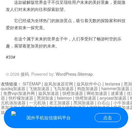
这款破解版世界盒子不仅呈现给用户未来的美好景象，更能激
发人们对未来的向往和探索欲望。
它已经成为全球热门的旅游景点，吸引着无数的探险家和科技
爱好者前来一探究竟。
在这个属于未来的世界盒子中，人们享受到了畅游时空的乐
趣，展望着更加美好的未来。
#33#
© 2026
接码
. Powered by:
WordPress
.
Sitemap
.
友情链接：
SITEMAP
|
旋风加速器官网
|
旋风软件中心
|
textarea
|
黑洞
quickq加速器
|
飞驰加速器
|
飞鸟加速器
|
狗急加速器
|
hammer加速器
|
免费vqn加速外网
|
旋风加速器
|
快橙加速器
|
啊哈加速器
|
迷雾通
|
优
器
|
快柠檬加速器
|
黑洞加速
|
falemon
|
快橙加速器
|
anycast加速器
|
i
元机场加速器
|
一元机场
|
老王加速器
|
黑洞加速器
|
白石山
|
小牛加速
果加速器
|
黑洞加速
|
银河加速器
|
猎豹加速器
|
海鸥加速器
|
芒果加速
旋风加速器度器
|
讯狗加速器
|
讯狗VPN
国外手机短信接码平台
点击