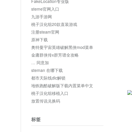
FakeLocation专业版
steme官网入口
九游手游网
桃子汉化组20款直装游戏
注册steam官网
原神下载
奥特曼宇宙英雄破解黑侠mod菜单
金庸群侠传x群芳谱全攻略
… 同意加
steman 在哪下载
都市天际线dlc解锁
地铁跑酷破解版下载内置菜单中文
桃子汉化组移植入口
放置传说兑换码
标签