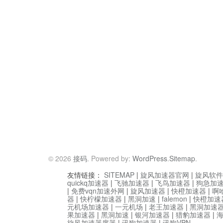
© 2026
接码
. Powered by:
WordPress
.
Sitemap
.
友情链接：
SITEMAP
|
旋风加速器官网
|
旋风软件
quickq加速器
|
飞驰加速器
|
飞鸟加速器
|
狗急加
|
免费vqn加速外网
|
旋风加速器
|
快橙加速器
|
啊
器
|
快柠檬加速器
|
黑洞加速
|
falemon
|
快橙加速
元机场加速器
|
一元机场
|
老王加速器
|
黑洞加速
果加速器
|
黑洞加速
|
银河加速器
|
猎豹加速器
|
旋风加速器度器
|
讯狗加速器
|
讯狗VPN