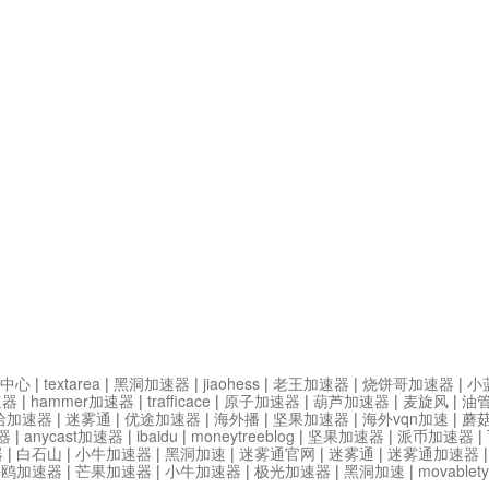
中心
|
textarea
|
黑洞加速器
|
jiaohess
|
老王加速器
|
烧饼哥加速器
|
小
速器
|
hammer加速器
|
trafficace
|
原子加速器
|
葫芦加速器
|
麦旋风
|
油
哈加速器
|
迷雾通
|
优途加速器
|
海外播
|
坚果加速器
|
海外vqn加速
|
蘑
器
|
anycast加速器
|
ibaidu
|
moneytreeblog
|
坚果加速器
|
派币加速器
|
器
|
白石山
|
小牛加速器
|
黑洞加速
|
迷雾通官网
|
迷雾通
|
迷雾通加速器
海鸥加速器
|
芒果加速器
|
小牛加速器
|
极光加速器
|
黑洞加速
|
movable