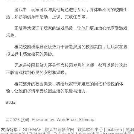
游戏中，玩家可以与其他角色进行互动，并体验不同的校园生
活，如参加俱乐部活动、上课、完成任务等。
正版游戏保证了玩家的游戏品质，让他们更加放心地享受游戏
乐趣。
樱花校园模拟器正版致力于营造浪漫的校园氛围，让玩家在虚
拟世界中感受樱花的美妙。
无论是校园新鲜人还是怀念校园岁月的老师，都可以通过这款
正版游戏找到心灵的安慰和温暖。
樱花盛开的校园美景，将给玩家带来难忘的回忆和愉悦的体
验，让他们尽情享受校园生活的浪漫与活力。
#33#
© 2026
接码
. Powered by:
WordPress
.
Sitemap
.
友情链接：
SITEMAP
|
旋风加速器官网
|
旋风软件中心
|
textarea
|
黑洞