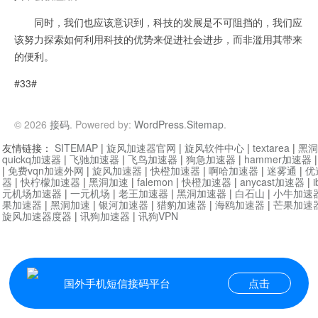
同时，我们也应该意识到，科技的发展是不可阻挡的，我们应
该努力探索如何利用科技的优势来促进社会进步，而非滥用其带来
的便利。
#33#
© 2026
接码
. Powered by:
WordPress
.
Sitemap
.
友情链接：
SITEMAP
|
旋风加速器官网
|
旋风软件中心
|
textarea
|
黑洞
quickq加速器
|
飞驰加速器
|
飞鸟加速器
|
狗急加速器
|
hammer加速器
|
免费vqn加速外网
|
旋风加速器
|
快橙加速器
|
啊哈加速器
|
迷雾通
|
优
器
|
快柠檬加速器
|
黑洞加速
|
falemon
|
快橙加速器
|
anycast加速器
|
i
元机场加速器
|
一元机场
|
老王加速器
|
黑洞加速器
|
白石山
|
小牛加速
果加速器
|
黑洞加速
|
银河加速器
|
猎豹加速器
|
海鸥加速器
|
芒果加速
旋风加速器度器
|
讯狗加速器
|
讯狗VPN
国外手机短信接码平台
点击