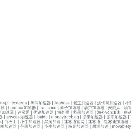
中心
|
textarea
|
黑洞加速器
|
jiaohess
|
老王加速器
|
烧饼哥加速器
|
小
速器
|
hammer加速器
|
trafficace
|
原子加速器
|
葫芦加速器
|
麦旋风
|
油
哈加速器
|
迷雾通
|
优途加速器
|
海外播
|
坚果加速器
|
海外vqn加速
|
蘑
器
|
anycast加速器
|
ibaidu
|
moneytreeblog
|
坚果加速器
|
派币加速器
|
器
|
白石山
|
小牛加速器
|
黑洞加速
|
迷雾通官网
|
迷雾通
|
迷雾通加速器
海鸥加速器
|
芒果加速器
|
小牛加速器
|
极光加速器
|
黑洞加速
|
movable