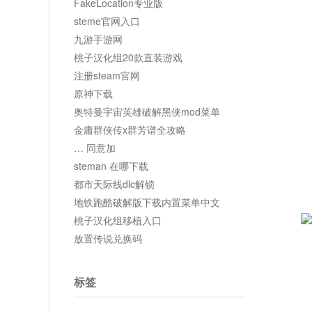
FakeLocation专业版
steme官网入口
九游手游网
桃子汉化组20款直装游戏
注册steam官网
原神下载
奥特曼宇宙英雄破解黑侠mod菜单
金庸群侠传x群芳谱全攻略
… 同意加
steman 在哪下载
都市天际线dlc解锁
地铁跑酷破解版下载内置菜单中文
桃子汉化组移植入口
放置传说兑换码
标签