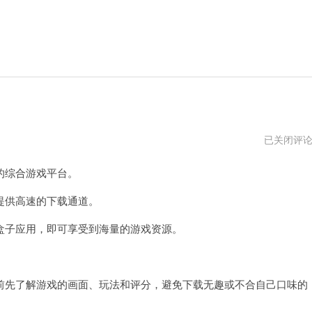
十
已关闭评
大
好
的综合游戏平台。
用
的
游
供高速的下载通道。
戏
盒
子应用，即可享受到海量的游戏资源。
子
先了解游戏的画面、玩法和评分，避免下载无趣或不合自己口味的