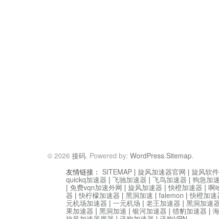
© 2026
接码
. Powered by:
WordPress
.
Sitemap
.
友情链接：
SITEMAP
|
旋风加速器官网
|
旋风软件
quickq加速器
|
飞驰加速器
|
飞鸟加速器
|
狗急加
|
免费vqn加速外网
|
旋风加速器
|
快橙加速器
|
啊
器
|
快柠檬加速器
|
黑洞加速
|
falemon
|
快橙加速
元机场加速器
|
一元机场
|
老王加速器
|
黑洞加速
果加速器
|
黑洞加速
|
银河加速器
|
猎豹加速器
|
旋风加速器度器
|
讯狗加速器
|
讯狗VPN