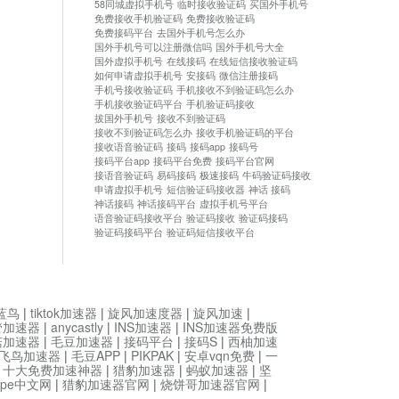
58同城虚拟手机号
临时接收验证码
买国外手机号
免费接收手机验证码
免费接收验证码
免费接码平台
去国外手机号怎么办
国外手机号可以注册微信吗
国外手机号大全
国外虚拟手机号
在线接码
在线短信接收验证码
如何申请虚拟手机号
安接码
微信注册接码
手机号接收验证码
手机接收不到验证码怎么办
手机接收验证码平台
手机验证码接收
拔国外手机号
接收不到验证码
接收不到验证码怎么办
接收手机验证码的平台
接收语音验证码
接码
接码app
接码号
接码平台app
接码平台免费
接码平台官网
接语音验证码
易码接码
极速接码
牛码验证码接收
申请虚拟手机号
短信验证码接收器
神话 接码
神话接码
神话接码平台
虚拟手机号平台
语音验证码接收平台
验证码接收
验证码接码
验证码接码平台
验证码短信接收平台
蓝鸟
|
tiktok加速器
|
旋风加速度器
|
旋风加速
|
管加速器
|
anycastly
|
INS加速器
|
INS加速器免费版
菇加速器
|
毛豆加速器
|
接码平台
|
接码S
|
西柚加速
飞鸟加速器
|
毛豆APP
|
PIKPAK
|
安卓vqn免费
|
一
|
十大免费加速神器
|
猎豹加速器
|
蚂蚁加速器
|
坚
type中文网
|
猎豹加速器官网
|
烧饼哥加速器官网
|