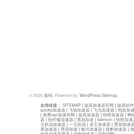
© 2026
接码
. Powered by:
WordPress
.
Sitemap
.
友情链接：
SITEMAP
|
旋风加速器官网
|
旋风软件
quickq加速器
|
飞驰加速器
|
飞鸟加速器
|
狗急加
|
免费vqn加速外网
|
旋风加速器
|
快橙加速器
|
啊
器
|
快柠檬加速器
|
黑洞加速
|
falemon
|
快橙加速
元机场加速器
|
一元机场
|
老王加速器
|
黑洞加速
果加速器
|
黑洞加速
|
银河加速器
|
猎豹加速器
|
旋风加速器度器
|
讯狗加速器
|
讯狗VPN