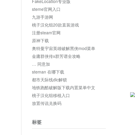
FakeLocation专业版
steme官网入口
九游手游网
桃子汉化组20款直装游戏
注册steam官网
原神下载
奥特曼宇宙英雄破解黑侠mod菜单
金庸群侠传x群芳谱全攻略
… 同意加
steman 在哪下载
都市天际线dlc解锁
地铁跑酷破解版下载内置菜单中文
桃子汉化组移植入口
放置传说兑换码
标签