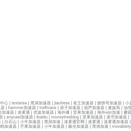
中心
|
textarea
|
黑洞加速器
|
jiaohess
|
老王加速器
|
烧饼哥加速器
|
小
速器
|
hammer加速器
|
trafficace
|
原子加速器
|
葫芦加速器
|
麦旋风
|
油
哈加速器
|
迷雾通
|
优途加速器
|
海外播
|
坚果加速器
|
海外vqn加速
|
蘑
器
|
anycast加速器
|
ibaidu
|
moneytreeblog
|
坚果加速器
|
派币加速器
|
器
|
白石山
|
小牛加速器
|
黑洞加速
|
迷雾通官网
|
迷雾通
|
迷雾通加速器
海鸥加速器
|
芒果加速器
|
小牛加速器
|
极光加速器
|
黑洞加速
|
movable