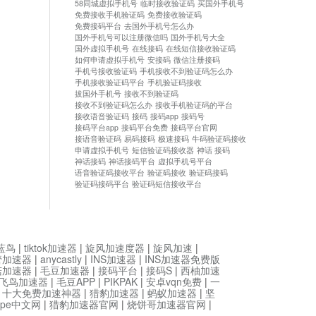
58同城虚拟手机号
临时接收验证码
买国外手机号
免费接收手机验证码
免费接收验证码
免费接码平台
去国外手机号怎么办
国外手机号可以注册微信吗
国外手机号大全
国外虚拟手机号
在线接码
在线短信接收验证码
如何申请虚拟手机号
安接码
微信注册接码
手机号接收验证码
手机接收不到验证码怎么办
手机接收验证码平台
手机验证码接收
拔国外手机号
接收不到验证码
接收不到验证码怎么办
接收手机验证码的平台
接收语音验证码
接码
接码app
接码号
接码平台app
接码平台免费
接码平台官网
接语音验证码
易码接码
极速接码
牛码验证码接收
申请虚拟手机号
短信验证码接收器
神话 接码
神话接码
神话接码平台
虚拟手机号平台
语音验证码接收平台
验证码接收
验证码接码
验证码接码平台
验证码短信接收平台
蓝鸟
|
tiktok加速器
|
旋风加速度器
|
旋风加速
|
管加速器
|
anycastly
|
INS加速器
|
INS加速器免费版
菇加速器
|
毛豆加速器
|
接码平台
|
接码S
|
西柚加速
飞鸟加速器
|
毛豆APP
|
PIKPAK
|
安卓vqn免费
|
一
|
十大免费加速神器
|
猎豹加速器
|
蚂蚁加速器
|
坚
type中文网
|
猎豹加速器官网
|
烧饼哥加速器官网
|