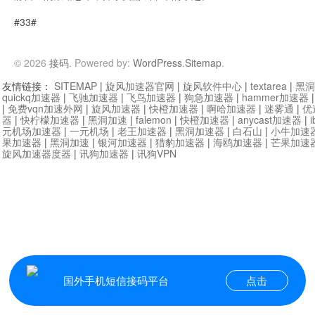
#33#
© 2026
接码
. Powered by:
WordPress
.
Sitemap
.
友情链接：
SITEMAP
|
旋风加速器官网
|
旋风软件中心
|
textarea
|
黑洞
quickq加速器
|
飞驰加速器
|
飞鸟加速器
|
狗急加速器
|
hammer加速器
|
免费vqn加速外网
|
旋风加速器
|
快橙加速器
|
啊哈加速器
|
迷雾通
|
优
器
|
快柠檬加速器
|
黑洞加速
|
falemon
|
快橙加速器
|
anycast加速器
|
i
元机场加速器
|
一元机场
|
老王加速器
|
黑洞加速器
|
白石山
|
小牛加速
果加速器
|
黑洞加速
|
银河加速器
|
猎豹加速器
|
海鸥加速器
|
芒果加速
旋风加速器度器
|
讯狗加速器
|
讯狗VPN
国外手机短信接码平台
点击