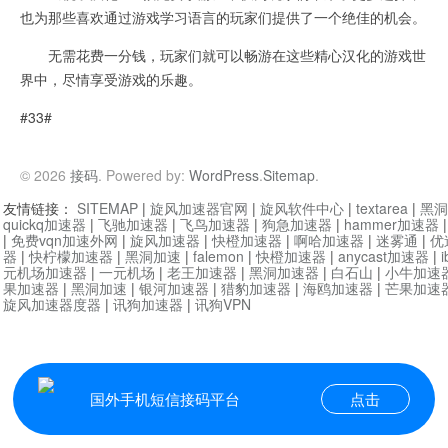
也为那些喜欢通过游戏学习语言的玩家们提供了一个绝佳的机会。
无需花费一分钱，玩家们就可以畅游在这些精心汉化的游戏世
界中，尽情享受游戏的乐趣。
#33#
© 2026
接码
. Powered by:
WordPress
.
Sitemap
.
友情链接：
SITEMAP
|
旋风加速器官网
|
旋风软件中心
|
textarea
|
黑洞
quickq加速器
|
飞驰加速器
|
飞鸟加速器
|
狗急加速器
|
hammer加速器
|
免费vqn加速外网
|
旋风加速器
|
快橙加速器
|
啊哈加速器
|
迷雾通
|
优
器
|
快柠檬加速器
|
黑洞加速
|
falemon
|
快橙加速器
|
anycast加速器
|
i
元机场加速器
|
一元机场
|
老王加速器
|
黑洞加速器
|
白石山
|
小牛加速
果加速器
|
黑洞加速
|
银河加速器
|
猎豹加速器
|
海鸥加速器
|
芒果加速
旋风加速器度器
|
讯狗加速器
|
讯狗VPN
国外手机短信接码平台
点击