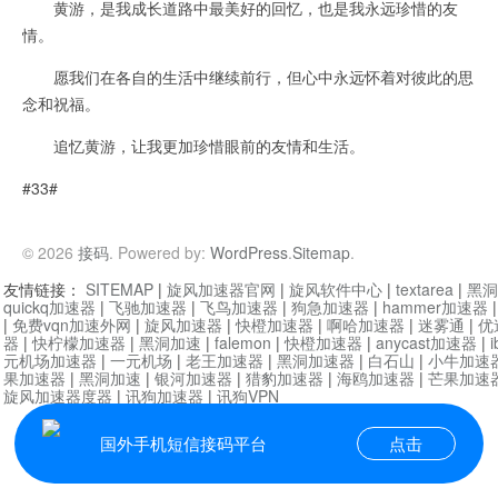
黄游，是我成长道路中最美好的回忆，也是我永远珍惜的友
情。
愿我们在各自的生活中继续前行，但心中永远怀着对彼此的思
念和祝福。
追忆黄游，让我更加珍惜眼前的友情和生活。
#33#
© 2026
接码
. Powered by:
WordPress
.
Sitemap
.
友情链接：
SITEMAP
|
旋风加速器官网
|
旋风软件中心
|
textarea
|
黑洞
quickq加速器
|
飞驰加速器
|
飞鸟加速器
|
狗急加速器
|
hammer加速器
|
免费vqn加速外网
|
旋风加速器
|
快橙加速器
|
啊哈加速器
|
迷雾通
|
优
器
|
快柠檬加速器
|
黑洞加速
|
falemon
|
快橙加速器
|
anycast加速器
|
i
元机场加速器
|
一元机场
|
老王加速器
|
黑洞加速器
|
白石山
|
小牛加速
果加速器
|
黑洞加速
|
银河加速器
|
猎豹加速器
|
海鸥加速器
|
芒果加速
旋风加速器度器
|
讯狗加速器
|
讯狗VPN
国外手机短信接码平台
点击