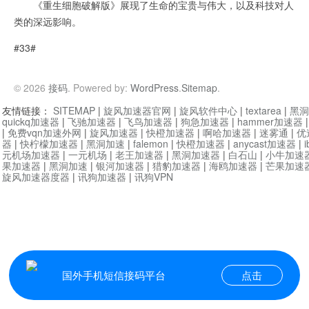
《重生细胞破解版》展现了生命的宝贵与伟大，以及科技对人
类的深远影响。
#33#
© 2026
接码
. Powered by:
WordPress
.
Sitemap
.
友情链接：
SITEMAP
|
旋风加速器官网
|
旋风软件中心
|
textarea
|
黑洞
quickq加速器
|
飞驰加速器
|
飞鸟加速器
|
狗急加速器
|
hammer加速器
|
免费vqn加速外网
|
旋风加速器
|
快橙加速器
|
啊哈加速器
|
迷雾通
|
优
器
|
快柠檬加速器
|
黑洞加速
|
falemon
|
快橙加速器
|
anycast加速器
|
i
元机场加速器
|
一元机场
|
老王加速器
|
黑洞加速器
|
白石山
|
小牛加速
果加速器
|
黑洞加速
|
银河加速器
|
猎豹加速器
|
海鸥加速器
|
芒果加速
旋风加速器度器
|
讯狗加速器
|
讯狗VPN
国外手机短信接码平台
点击