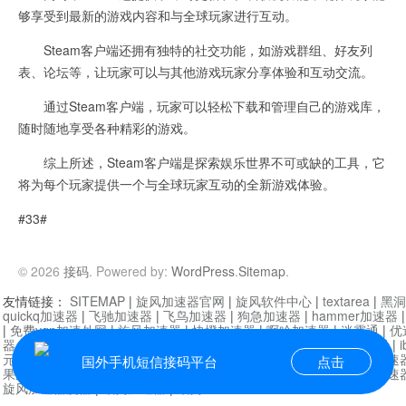
够享受到最新的游戏内容和与全球玩家进行互动。
Steam客户端还拥有独特的社交功能，如游戏群组、好友列
表、论坛等，让玩家可以与其他游戏玩家分享体验和互动交流。
通过Steam客户端，玩家可以轻松下载和管理自己的游戏库，
随时随地享受各种精彩的游戏。
综上所述，Steam客户端是探索娱乐世界不可或缺的工具，它
将为每个玩家提供一个与全球玩家互动的全新游戏体验。
#33#
© 2026
接码
. Powered by:
WordPress
.
Sitemap
.
友情链接：
SITEMAP
|
旋风加速器官网
|
旋风软件中心
|
textarea
|
黑洞
quickq加速器
|
飞驰加速器
|
飞鸟加速器
|
狗急加速器
|
hammer加速器
|
免费vqn加速外网
|
旋风加速器
|
快橙加速器
|
啊哈加速器
|
迷雾通
|
优
器
|
快柠檬加速器
|
黑洞加速
|
falemon
|
快橙加速器
|
anycast加速器
|
i
元机场加速器
|
一元机场
|
老王加速器
|
黑洞加速器
|
白石山
|
小牛加速
国外手机短信接码平台
点击
果加速器
|
黑洞加速
|
银河加速器
|
猎豹加速器
|
海鸥加速器
|
芒果加速
旋风加速器度器
|
讯狗加速器
|
讯狗VPN