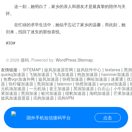
这一刻，她明白了，家乡的亲人和朋友才是最真挚的陪伴与关
怀。
在忙碌的求学生活中，她似乎忘记了家乡的温馨，而此刻，她
归来，找回了迷失的那份喜悦。
#33#
© 2026
接码
. Powered by:
WordPress
.
Sitemap
.
友情链接：
SITEMAP
|
旋风加速器官网
|
旋风软件中心
|
textarea
|
黑洞
quickq加速器
|
飞驰加速器
|
飞鸟加速器
|
狗急加速器
|
hammer加速器
|
免费vqn加速外网
|
旋风加速器
|
快橙加速器
|
啊哈加速器
|
迷雾通
|
优
器
|
快柠檬加速器
|
黑洞加速
|
falemon
|
快橙加速器
|
anycast加速器
|
i
元机场加速器
|
一元机场
|
老王加速器
|
黑洞加速器
|
白石山
|
小牛加速
果加速器
|
黑洞加速
|
银河加速器
|
猎豹加速器
|
海鸥加速器
|
芒果加速
旋风加速器度器
|
讯狗加速器
|
讯狗VPN
国外手机短信接码平台
点击