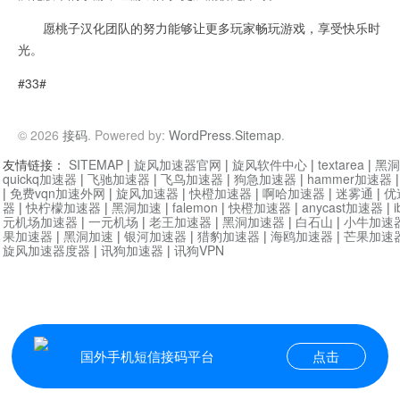
愿桃子汉化团队的努力能够让更多玩家畅玩游戏，享受快乐时
光。
#33#
© 2026
接码
. Powered by:
WordPress
.
Sitemap
.
友情链接：
SITEMAP
|
旋风加速器官网
|
旋风软件中心
|
textarea
|
黑洞
quickq加速器
|
飞驰加速器
|
飞鸟加速器
|
狗急加速器
|
hammer加速器
|
免费vqn加速外网
|
旋风加速器
|
快橙加速器
|
啊哈加速器
|
迷雾通
|
优
器
|
快柠檬加速器
|
黑洞加速
|
falemon
|
快橙加速器
|
anycast加速器
|
i
元机场加速器
|
一元机场
|
老王加速器
|
黑洞加速器
|
白石山
|
小牛加速
果加速器
|
黑洞加速
|
银河加速器
|
猎豹加速器
|
海鸥加速器
|
芒果加速
旋风加速器度器
|
讯狗加速器
|
讯狗VPN
国外手机短信接码平台
点击