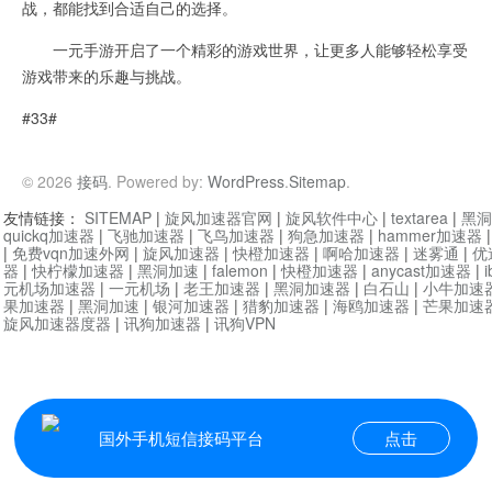
战，都能找到合适自己的选择。
一元手游开启了一个精彩的游戏世界，让更多人能够轻松享受
游戏带来的乐趣与挑战。
#33#
© 2026
接码
. Powered by:
WordPress
.
Sitemap
.
友情链接：
SITEMAP
|
旋风加速器官网
|
旋风软件中心
|
textarea
|
黑洞
quickq加速器
|
飞驰加速器
|
飞鸟加速器
|
狗急加速器
|
hammer加速器
|
免费vqn加速外网
|
旋风加速器
|
快橙加速器
|
啊哈加速器
|
迷雾通
|
优
器
|
快柠檬加速器
|
黑洞加速
|
falemon
|
快橙加速器
|
anycast加速器
|
i
元机场加速器
|
一元机场
|
老王加速器
|
黑洞加速器
|
白石山
|
小牛加速
果加速器
|
黑洞加速
|
银河加速器
|
猎豹加速器
|
海鸥加速器
|
芒果加速
旋风加速器度器
|
讯狗加速器
|
讯狗VPN
国外手机短信接码平台
点击