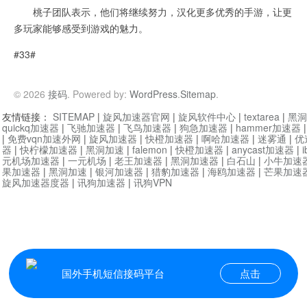
桃子团队表示，他们将继续努力，汉化更多优秀的手游，让更
多玩家能够感受到游戏的魅力。
#33#
© 2026
接码
. Powered by:
WordPress
.
Sitemap
.
友情链接：
SITEMAP
|
旋风加速器官网
|
旋风软件中心
|
textarea
|
黑洞
quickq加速器
|
飞驰加速器
|
飞鸟加速器
|
狗急加速器
|
hammer加速器
|
免费vqn加速外网
|
旋风加速器
|
快橙加速器
|
啊哈加速器
|
迷雾通
|
优
器
|
快柠檬加速器
|
黑洞加速
|
falemon
|
快橙加速器
|
anycast加速器
|
i
元机场加速器
|
一元机场
|
老王加速器
|
黑洞加速器
|
白石山
|
小牛加速
果加速器
|
黑洞加速
|
银河加速器
|
猎豹加速器
|
海鸥加速器
|
芒果加速
旋风加速器度器
|
讯狗加速器
|
讯狗VPN
国外手机短信接码平台
点击