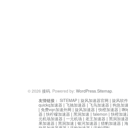
© 2026
接码
. Powered by:
WordPress
.
Sitemap
.
友情链接：
SITEMAP
|
旋风加速器官网
|
旋风软件
quickq加速器
|
飞驰加速器
|
飞鸟加速器
|
狗急加
|
免费vqn加速外网
|
旋风加速器
|
快橙加速器
|
啊
器
|
快柠檬加速器
|
黑洞加速
|
falemon
|
快橙加速
元机场加速器
|
一元机场
|
老王加速器
|
黑洞加速
果加速器
|
黑洞加速
|
银河加速器
|
猎豹加速器
|
旋风加速器度器
|
讯狗加速器
|
讯狗VPN