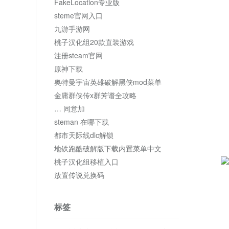
FakeLocation专业版
steme官网入口
九游手游网
桃子汉化组20款直装游戏
注册steam官网
原神下载
奥特曼宇宙英雄破解黑侠mod菜单
金庸群侠传x群芳谱全攻略
… 同意加
steman 在哪下载
都市天际线dlc解锁
地铁跑酷破解版下载内置菜单中文
桃子汉化组移植入口
放置传说兑换码
标签