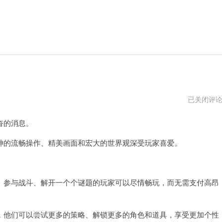
原
已关闭评
神
破
奋的消息。
解
版
全
的流畅操作、精美画面和宏大的世界观深受玩家喜爱。
角
色
参与战斗、解开一个个谜题的玩家可以尽情畅玩，而无需支付高昂
他们可以尝试更多的策略、解锁更多的角色和道具，享受更加个性