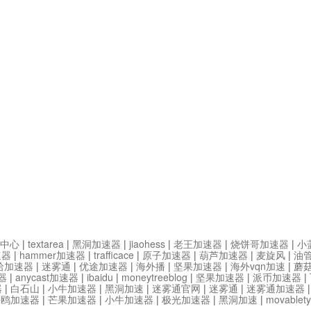
中心
|
textarea
|
黑洞加速器
|
jiaohess
|
老王加速器
|
烧饼哥加速器
|
小
速器
|
hammer加速器
|
trafficace
|
原子加速器
|
葫芦加速器
|
麦旋风
|
油
哈加速器
|
迷雾通
|
优途加速器
|
海外播
|
坚果加速器
|
海外vqn加速
|
蘑
器
|
anycast加速器
|
ibaidu
|
moneytreeblog
|
坚果加速器
|
派币加速器
|
器
|
白石山
|
小牛加速器
|
黑洞加速
|
迷雾通官网
|
迷雾通
|
迷雾通加速器
海鸥加速器
|
芒果加速器
|
小牛加速器
|
极光加速器
|
黑洞加速
|
movable