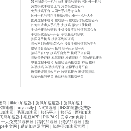
58同城虚拟手机号
临时接收验证码
买国外手机号
免费接收手机验证码
免费接收验证码
免费接码平台
去国外手机号怎么办
国外手机号可以注册微信吗
国外手机号大全
国外虚拟手机号
在线接码
在线短信接收验证码
如何申请虚拟手机号
安接码
微信注册接码
手机号接收验证码
手机接收不到验证码怎么办
手机接收验证码平台
手机验证码接收
拔国外手机号
接收不到验证码
接收不到验证码怎么办
接收手机验证码的平台
接收语音验证码
接码
接码app
接码号
接码平台app
接码平台免费
接码平台官网
接语音验证码
易码接码
极速接码
牛码验证码接收
申请虚拟手机号
短信验证码接收器
神话 接码
神话接码
神话接码平台
虚拟手机号平台
语音验证码接收平台
验证码接收
验证码接码
验证码接码平台
验证码短信接收平台
蓝鸟
|
tiktok加速器
|
旋风加速度器
|
旋风加速
|
管加速器
|
anycastly
|
INS加速器
|
INS加速器免费版
菇加速器
|
毛豆加速器
|
接码平台
|
接码S
|
西柚加速
飞鸟加速器
|
毛豆APP
|
PIKPAK
|
安卓vqn免费
|
一
|
十大免费加速神器
|
猎豹加速器
|
蚂蚁加速器
|
坚
type中文网
|
猎豹加速器官网
|
烧饼哥加速器官网
|